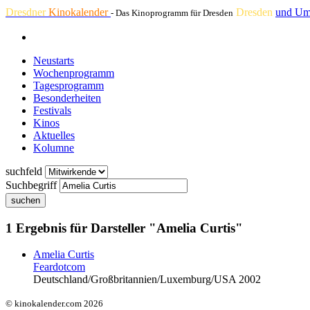
Dresdner
Kinokalender
Dresden
und Um
- Das Kinoprogramm für Dresden
Neustarts
Wochenprogramm
Tagesprogramm
Besonderheiten
Festivals
Kinos
Aktuelles
Kolumne
suchfeld
Suchbegriff
suchen
1 Ergebnis für Darsteller "Amelia Curtis"
Amelia Curtis
Feardotcom
Deutschland/Großbritannien/Luxemburg/USA 2002
© kinokalender.com 2026