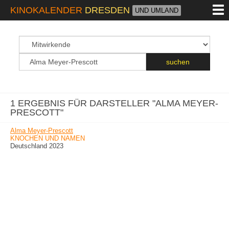
M
KINOKALENDER
DRESDEN
UND UMLAND
suchfeld
Suchbegriff
suchen
1 ERGEBNIS FÜR DARSTELLER "ALMA MEYER-
PRESCOTT"
Alma Meyer-Prescott
KNOCHEN UND NAMEN
Deutschland 2023