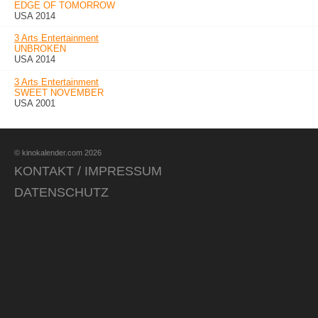
EDGE OF TOMORROW
USA 2014
3 Arts Entertainment
UNBROKEN
USA 2014
3 Arts Entertainment
SWEET NOVEMBER
USA 2001
© kinokalender.com 2026
KONTAKT / IMPRESSUM
DATENSCHUTZ