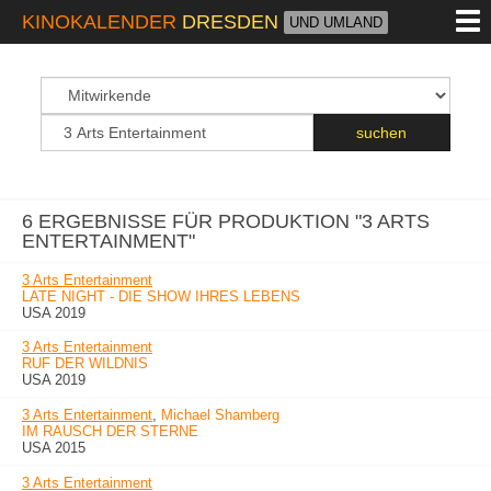
M
KINOKALENDER
DRESDEN
UND UMLAND
suchfeld
Suchbegriff
suchen
6 ERGEBNISSE FÜR PRODUKTION "3 ARTS
ENTERTAINMENT"
3 Arts Entertainment
LATE NIGHT - DIE SHOW IHRES LEBENS
USA 2019
3 Arts Entertainment
RUF DER WILDNIS
USA 2019
3 Arts Entertainment
,
Michael Shamberg
IM RAUSCH DER STERNE
USA 2015
3 Arts Entertainment