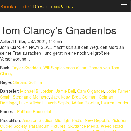
Kinokalender
Dresden
und Umland
ME
Tom Clancy’s Gnadenlos
Action/Thriller, USA 2021, 110 min
John Clark, ein NAVY SEAL, macht sich auf den Weg, den Mord an
seiner Frau zu rächen - und gerät in eine noch viel größere
Verschwörung...
Buch:
Taylor Sheridan
,
Will Staples nach einem Roman von Tom
Clancy
Regie:
Stefano Sollima
Darsteller:
Michael B. Jordan
,
Jamie Bell
,
Cam Gigandet
,
Jodie Turner-
Smith
,
Stephanie McIntyre
,
Jack Kesy
,
Brett Gelman
,
Colman
Domingo
,
Luke Mitchell
,
Jacob Scipio
,
Adrian Rawlins
,
Lauren London
Kamera:
Philippe Rousselot
Produktion:
Amazon Studios
,
Midnight Radio
,
New Republic Pictures
,
Outlier Society
,
Paramount Pictures
,
Skydance Media
,
Weed Road