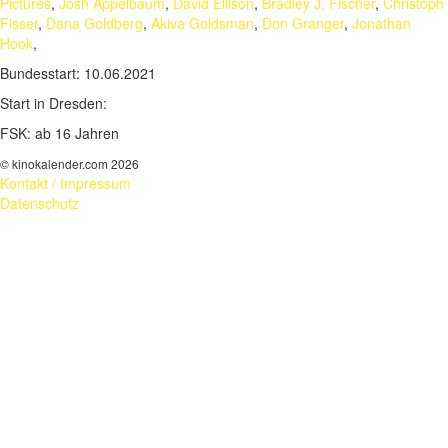
Pictures
,
Josh Appelbaum
,
David Ellison
,
Bradley J. Fischer
,
Christoph
Fisser
,
Dana Goldberg
,
Akiva Goldsman
,
Don Granger
,
Jonathan
Hook
,
Bundesstart:
10.06.2021
Start in Dresden:
FSK:
ab 16 Jahren
© kinokalender.com 2026
Kontakt / Impressum
Datenschutz