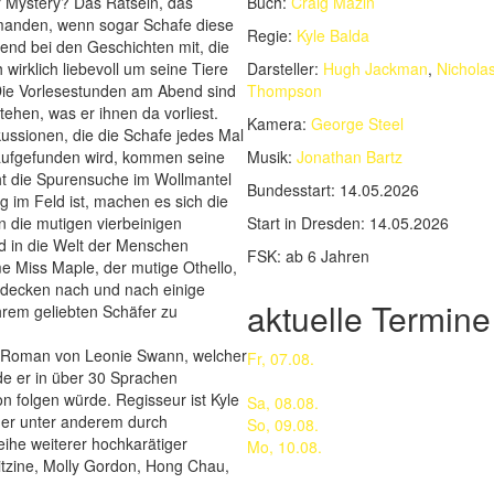
r Mystery? Das Rätseln, das
Buch:
Craig Mazin
emanden, wenn sogar Schafe diese
Regie:
Kyle Balda
bend bei den Geschichten mit, die
irklich liebevoll um seine Tiere
Darsteller:
Hugh Jackman
,
Nichola
 Die Vorlesestunden am Abend sind
Thompson
stehen, was er ihnen da vorliest.
Kamera:
George Steel
ussionen, die die Schafe jedes Mal
 aufgefunden wird, kommen seine
Musik:
Jonathan Bartz
t die Spurensuche im Wollmantel
Bundesstart:
14.05.2026
ng im Feld ist, machen es sich die
n die mutigen vierbeinigen
Start in Dresden:
14.05.2026
nd in die Welt der Menschen
FSK:
ab 6 Jahren
me Miss Maple, der mutige Othello,
d decken nach und nach einige
aktuelle Termine
rem geliebten Schäfer zu
en Roman von Leonie Swann, welcher
Fr, 07.08.
rde er in über 30 Sprachen
n folgen würde. Regisseur ist Kyle
Sa, 08.08.
st er unter anderem durch
So, 09.08.
ihe weiterer hochkarätiger
Mo, 10.08.
itzine, Molly Gordon, Hong Chau,
.