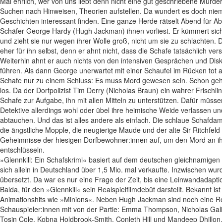
Mal ehrlich, wer von uns liebt denn nicht eine gut geschriebene Murde
Suchen nach Hinweisen, Theorien aufstellen. Da wundert es doch ni
Geschichten interessant finden. Eine ganze Herde rätselt Abend für A
Schäfer George Hardy (Hugh Jackman) ihnen vorliest. Er kümmert sich w
und zieht sie nur wegen ihrer Wolle groß, nicht um sie zu schlachten.
eher für ihn selbst, denn er ahnt nicht, dass die Schafe tatsächlich ver
Weiterhin ahnt er auch nichts von den intensiven Gesprächen und Disk
führen. Als dann George unerwartet mit einer Schaufel im Rücken tot
Schafe nur zu einem Schluss: Es muss Mord gewesen sein. Schon geh
los. Da der Dorfpolizist Tim Derry (Nicholas Braun) ein wahrer Frischli
Schafe zur Aufgabe, ihn mit allen Mitteln zu unterstützen. Dafür müsse
Detektive allerdings wohl oder übel ihre heimische Weide verlassen u
abtauchen. Und das ist alles andere als einfach. Die schlaue Schafda
die ängstliche Mopple, die neugierige Maude und der alte Sir Ritchfel
Geheimnisse der hiesigen Dorfbewohner:innen auf, um den Mord an ih
entschlüsseln.
»Glennkill: Ein Schafskrimi« basiert auf dem deutschen gleichnamig
sich allein in Deutschland über 1,5 Mio. mal verkaufte. Inzwischen wu
übersetzt. Da war es nur eine Frage der Zeit, bis eine Leinwandadaptio
Balda, für den »Glennkill« sein Realspielfilmdebüt darstellt. Bekannt i
Animationshits wie »Minions«. Neben Hugh Jackman sind noch eine Re
Schauspieler:innen mit von der Partie: Emma Thompson, Nicholas Gal
Tosin Cole, Kobna Holdbrook‑Smith, Conleth Hill und Mandeep Dhillon