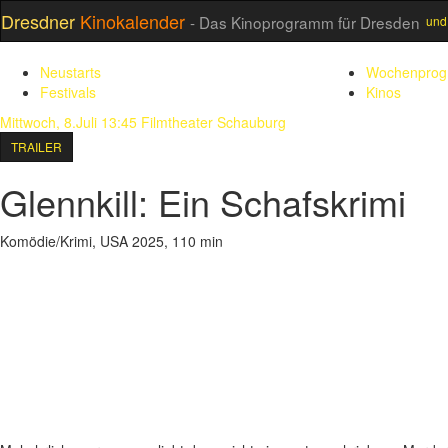
Dresdner
Kinokalender
- Das Kinoprogramm für Dresden
und
Neustarts
Wochenpro
Festivals
Kinos
Mittwoch, 8.Juli 13:45
Filmtheater Schauburg
TRAILER
Glennkill: Ein Schafskrimi
Komödie/Krimi, USA 2025, 110 min