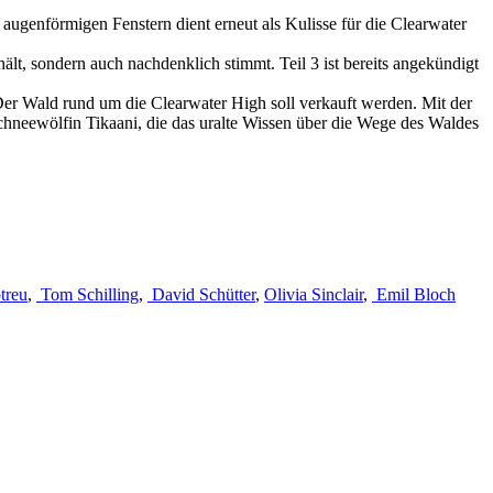
augenförmigen Fenstern dient erneut als Kulisse für die Clearwater
t, sondern auch nachdenklich stimmt. Teil 3 ist bereits angekündigt
Der Wald rund um die Clearwater High soll verkauft werden. Mit der
hneewölfin Tikaani, die das uralte Wissen über die Wege des Waldes
treu
,
Tom Schilling
,
David Schütter
,
Olivia Sinclair
,
Emil Bloch