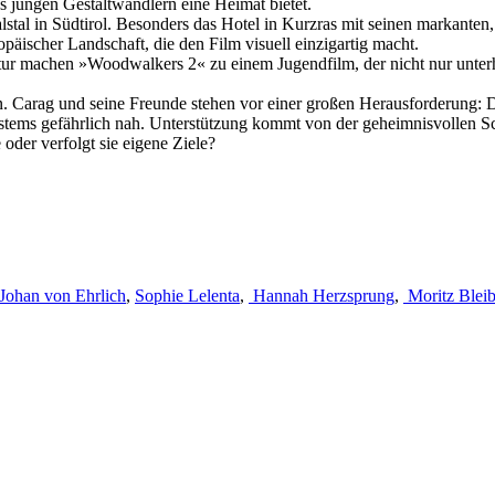
as jungen Gestaltwandlern eine Heimat bietet.
al in Südtirol. Besonders das Hotel in Kurzras mit seinen markanten, 
äischer Landschaft, die den Film visuell einzigartig macht.
ur machen »Woodwalkers 2« zu einem Jugendfilm, der nicht nur unterhäl
n. Carag und seine Freunde stehen vor einer großen Herausforderung: 
tems gefährlich nah. Unterstützung kommt von der geheimnisvollen Sc
 oder verfolgt sie eigene Ziele?
Johan von Ehrlich
,
Sophie Lelenta
,
Hannah Herzsprung
,
Moritz Bleib