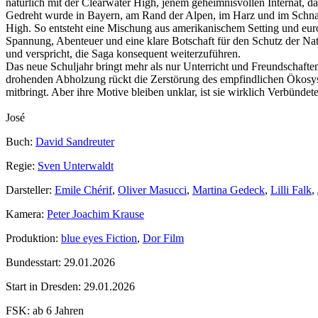
natürlich mit der Clearwater High, jenem geheimnisvollen Internat, d
Gedreht wurde in Bayern, am Rand der Alpen, im Harz und im Schnalst
High. So entsteht eine Mischung aus amerikanischem Setting und europ
Spannung, Abenteuer und eine klare Botschaft für den Schutz der Nat
und verspricht, die Saga konsequent weiterzuführen.
Das neue Schuljahr bringt mehr als nur Unterricht und Freundschafte
drohenden Abholzung rückt die Zerstörung des empfindlichen Ökosys
mitbringt. Aber ihre Motive bleiben unklar, ist sie wirklich Verbündete
José
Buch:
David Sandreuter
Regie:
Sven Unterwaldt
Darsteller:
Emile Chérif
,
Oliver Masucci
,
Martina Gedeck
,
Lilli Falk
,
Kamera:
Peter Joachim Krause
Produktion:
blue eyes Fiction
,
Dor Film
Bundesstart:
29.01.2026
Start in Dresden:
29.01.2026
FSK:
ab 6 Jahren