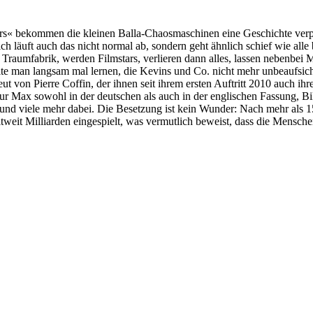
ers« bekommen die kleinen Balla-Chaosmaschinen eine Geschichte ver
h läuft auch das nicht normal ab, sondern geht ähnlich schief wie alle 
raumfabrik, werden Filmstars, verlieren dann alles, lassen nebenbei 
llte man langsam mal lernen, die Kevins und Co. nicht mehr unbeaufsichti
ut von Pierre Coffin, der ihnen seit ihrem ersten Auftritt 2010 auch ih
ur Max sowohl in der deutschen als auch in der englischen Fassung, 
g und viele mehr dabei. Die Besetzung ist kein Wunder: Nach mehr als 
tweit Milliarden eingespielt, was vermutlich beweist, dass die Mensc