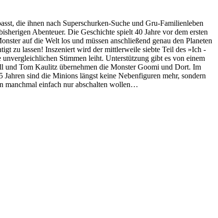
passt, die ihnen nach Superschurken-Suche und Gru-Familienleben
bisherigen Abenteuer. Die Geschichte spielt 40 Jahre vor dem ersten
Monster auf die Welt los und müssen anschließend genau den Planeten
gt zu lassen! Inszeniert wird der mittlerweile siebte Teil des »Ich -
re unvergleichlichen Stimmen leiht. Unterstützung gibt es von einem
Bill und Tom Kaulitz übernehmen die Monster Goomi und Dort. Im
15 Jahren sind die Minions längst keine Nebenfiguren mehr, sondern
hen manchmal einfach nur abschalten wollen…