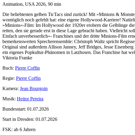
Animation, USA 2026, 90 min
Die beliebtesten gelben TicTacs sind zurück! Mit »Minions & Monst
womöglich noch gefehlt hat: eine eigene Hollywood-Karriere! Natürlic
»Minions«-Film: Im Hollywood der 1920er erobern die Gelblinge die T
retten, den sie gerade erst in diese Lage gebracht haben. Vielleicht so
Einfach unverbesserlich«- Franchises und der dritte Minions-Film erne
bemerkenswerten Sprecherensemble: Christoph Waltz spricht Regisse
Original sind außerdem Allison Janney, Jeff Bridges, Jesse Eisenber
ein eigenes Popkultur-Phänomen in Latzhosen. Das Franchise hat wel
Viktoria Franke
Buch:
Pierre Coffin
Regie:
Pierre Coffin
Kamera:
Jean Bourgoin
Musik:
Heitor Pereira
Bundesstart:
01.07.2026
Start in Dresden:
01.07.2026
FSK:
ab 6 Jahren