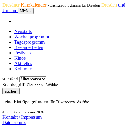
Dresdner
Kinokalender
Dresden
und
- Das Kinoprogramm für Dresden
Umland
MENU
Neustarts
Wochenprogramm
Tagesprogramm
Besonderheiten
Festivals
Kinos
Aktuelles
Kolumne
suchfeld
Suchbegriff
suchen
keine Einträge gefunden für
"Claussen Wöbke"
© kinokalender.com 2026
Kontakt / Impressum
Datenschutz