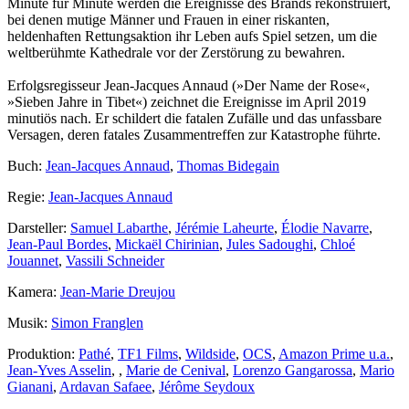
Minute für Minute werden die Ereignisse des Brands rekonstruiert,
bei denen mutige Männer und Frauen in einer riskanten,
heldenhaften Rettungsaktion ihr Leben aufs Spiel setzen, um die
weltberühmte Kathedrale vor der Zerstörung zu bewahren.
Erfolgsregisseur Jean-Jacques Annaud (»Der Name der Rose«,
»Sieben Jahre in Tibet«) zeichnet die Ereignisse im April 2019
minutiös nach. Er schildert die fatalen Zufälle und das unfassbare
Versagen, deren fatales Zusammentreffen zur Katastrophe führte.
Buch:
Jean-Jacques Annaud
,
Thomas Bidegain
Regie:
Jean-Jacques Annaud
Darsteller:
Samuel Labarthe
,
Jérémie Laheurte
,
Élodie Navarre
,
Jean-Paul Bordes
,
Mickaël Chirinian
,
Jules Sadoughi
,
Chloé
Jouannet
,
Vassili Schneider
Kamera:
Jean-Marie Dreujou
Musik:
Simon Franglen
Produktion:
Pathé
,
TF1 Films
,
Wildside
,
OCS
,
Amazon Prime u.a.
,
Jean-Yves Asselin
,
,
Marie de Cenival
,
Lorenzo Gangarossa
,
Mario
Gianani
,
Ardavan Safaee
,
Jérôme Seydoux