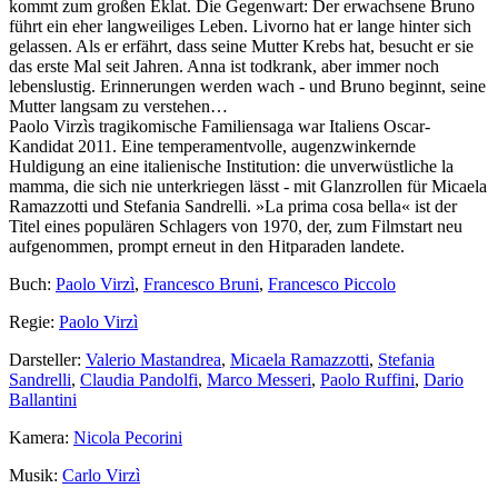
kommt zum großen Eklat. Die Gegenwart: Der erwachsene Bruno
führt ein eher langweiliges Leben. Livorno hat er lange hinter sich
gelassen. Als er erfährt, dass seine Mutter Krebs hat, besucht er sie
das erste Mal seit Jahren. Anna ist todkrank, aber immer noch
lebenslustig. Erinnerungen werden wach - und Bruno beginnt, seine
Mutter langsam zu verstehen…
Paolo Virzìs tragikomische Familiensaga war Italiens Oscar-
Kandidat 2011. Eine temperamentvolle, augenzwinkernde
Huldigung an eine italienische Institution: die unverwüstliche la
mamma, die sich nie unterkriegen lässt - mit Glanzrollen für Micaela
Ramazzotti und Stefania Sandrelli. »La prima cosa bella« ist der
Titel eines populären Schlagers von 1970, der, zum Filmstart neu
aufgenommen, prompt erneut in den Hitparaden landete.
Buch:
Paolo Virzì
,
Francesco Bruni
,
Francesco Piccolo
Regie:
Paolo Virzì
Darsteller:
Valerio Mastandrea
,
Micaela Ramazzotti
,
Stefania
Sandrelli
,
Claudia Pandolfi
,
Marco Messeri
,
Paolo Ruffini
,
Dario
Ballantini
Kamera:
Nicola Pecorini
Musik:
Carlo Virzì