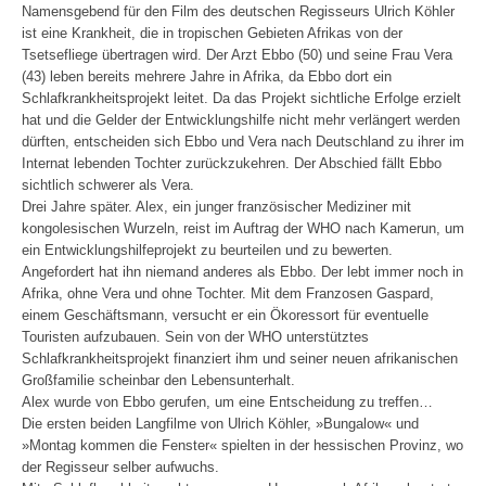
Namensgebend für den Film des deutschen Regisseurs Ulrich Köhler
ist eine Krankheit, die in tropischen Gebieten Afrikas von der
Tsetsefliege übertragen wird. Der Arzt Ebbo (50) und seine Frau Vera
(43) leben bereits mehrere Jahre in Afrika, da Ebbo dort ein
Schlafkrankheitsprojekt leitet. Da das Projekt sichtliche Erfolge erzielt
hat und die Gelder der Entwicklungshilfe nicht mehr verlängert werden
dürften, entscheiden sich Ebbo und Vera nach Deutschland zu ihrer im
Internat lebenden Tochter zurückzukehren. Der Abschied fällt Ebbo
sichtlich schwerer als Vera.
Drei Jahre später. Alex, ein junger französischer Mediziner mit
kongolesischen Wurzeln, reist im Auftrag der WHO nach Kamerun, um
ein Entwicklungshilfeprojekt zu beurteilen und zu bewerten.
Angefordert hat ihn niemand anderes als Ebbo. Der lebt immer noch in
Afrika, ohne Vera und ohne Tochter. Mit dem Franzosen Gaspard,
einem Geschäftsmann, versucht er ein Ökoressort für eventuelle
Touristen aufzubauen. Sein von der WHO unterstütztes
Schlafkrankheitsprojekt finanziert ihm und seiner neuen afrikanischen
Großfamilie scheinbar den Lebensunterhalt.
Alex wurde von Ebbo gerufen, um eine Entscheidung zu treffen…
Die ersten beiden Langfilme von Ulrich Köhler, »Bungalow« und
»Montag kommen die Fenster« spielten in der hessischen Provinz, wo
der Regisseur selber aufwuchs.