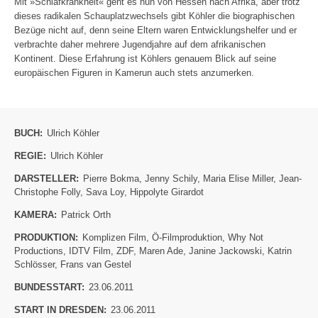
Mit »Schlafkrankheit« geht es nun von Hessen nach Afrika, aber trotz
dieses radikalen Schauplatzwechsels gibt Köhler die biographischen
Bezüge nicht auf, denn seine Eltern waren Entwicklungshelfer und er
verbrachte daher mehrere Jugendjahre auf dem afrikanischen
Kontinent. Diese Erfahrung ist Köhlers genauem Blick auf seine
europäischen Figuren in Kamerun auch stets anzumerken.
BUCH:
Ulrich Köhler
REGIE:
Ulrich Köhler
DARSTELLER:
Pierre Bokma
,
Jenny Schily
,
Maria Elise Miller
,
Jean-
Christophe Folly
,
Sava Loy
,
Hippolyte Girardot
KAMERA:
Patrick Orth
PRODUKTION:
Komplizen Film
,
Ö-Filmproduktion
,
Why Not
Productions
,
IDTV Film
,
ZDF
,
Maren Ade
,
Janine Jackowski
,
Katrin
Schlösser
,
Frans van Gestel
BUNDESSTART:
23.06.2011
START IN DRESDEN:
23.06.2011