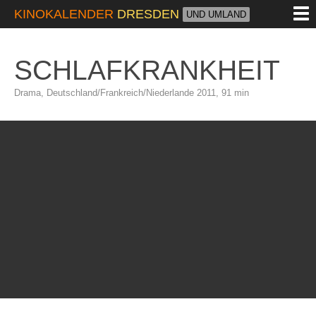
M
KINOKALENDER
DRESDEN
UND UMLAND
SCHLAFKRANKHEIT
Drama, Deutschland/Frankreich/Niederlande 2011, 91 min