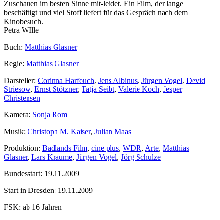
Zuschauen im besten Sinne mit-leidet. Ein Film, der lange
beschäftigt und viel Stoff liefert für das Gespräch nach dem
Kinobesuch.
Petra WIlle
Buch:
Matthias Glasner
Regie:
Matthias Glasner
Darsteller:
Corinna Harfouch
,
Jens Albinus
,
Jürgen Vogel
,
Devid
Striesow
,
Ernst Stötzner
,
Tatja Seibt
,
Valerie Koch
,
Jesper
Christensen
Kamera:
Sonja Rom
Musik:
Christoph M. Kaiser
,
Julian Maas
Produktion:
Badlands Film
,
cine plus
,
WDR
,
Arte
,
Matthias
Glasner
,
Lars Kraume
,
Jürgen Vogel
,
Jörg Schulze
Bundesstart:
19.11.2009
Start in Dresden:
19.11.2009
FSK:
ab 16 Jahren