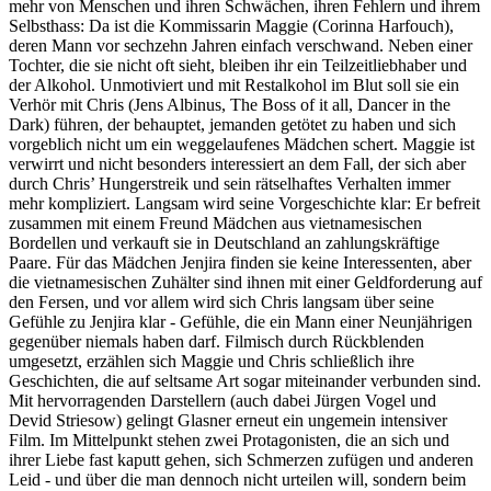
mehr von Menschen und ihren Schwächen, ihren Fehlern und ihrem
Selbsthass: Da ist die Kommissarin Maggie (Corinna Harfouch),
deren Mann vor sechzehn Jahren einfach verschwand. Neben einer
Tochter, die sie nicht oft sieht, bleiben ihr ein Teilzeitliebhaber und
der Alkohol. Unmotiviert und mit Restalkohol im Blut soll sie ein
Verhör mit Chris (Jens Albinus, The Boss of it all, Dancer in the
Dark) führen, der behauptet, jemanden getötet zu haben und sich
vorgeblich nicht um ein weggelaufenes Mädchen schert. Maggie ist
verwirrt und nicht besonders interessiert an dem Fall, der sich aber
durch Chris’ Hungerstreik und sein rätselhaftes Verhalten immer
mehr kompliziert. Langsam wird seine Vorgeschichte klar: Er befreit
zusammen mit einem Freund Mädchen aus vietnamesischen
Bordellen und verkauft sie in Deutschland an zahlungskräftige
Paare. Für das Mädchen Jenjira finden sie keine Interessenten, aber
die vietnamesischen Zuhälter sind ihnen mit einer Geldforderung auf
den Fersen, und vor allem wird sich Chris langsam über seine
Gefühle zu Jenjira klar - Gefühle, die ein Mann einer Neunjährigen
gegenüber niemals haben darf. Filmisch durch Rückblenden
umgesetzt, erzählen sich Maggie und Chris schließlich ihre
Geschichten, die auf seltsame Art sogar miteinander verbunden sind.
Mit hervorragenden Darstellern (auch dabei Jürgen Vogel und
Devid Striesow) gelingt Glasner erneut ein ungemein intensiver
Film. Im Mittelpunkt stehen zwei Protagonisten, die an sich und
ihrer Liebe fast kaputt gehen, sich Schmerzen zufügen und anderen
Leid - und über die man dennoch nicht urteilen will, sondern beim