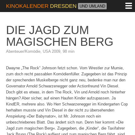
M
KINOKALENDER
DRESDEN
UND UMLAND
DIE JAGD ZUM
MAGISCHEN BERG
Abenteuer/Komödie, USA 2009, 98 min
Dwayne „The Rock“ Johnson fetzt schon. Vom Wrestler zur Mumie,
zum doch recht passablen Komödienfüller. Zugegeben ist das Prinzip
der sprechenden Muskelberge nicht ganz neu, bedenke man nur den
Governator Arnold Schwarzenegger oder Actionfreund Vin Diesel.
Doch gibt es etwas, in dem The Rock, Vin und Arnold noch hinterher
hängen? Aber sicher, auf einen Haufen Kinder aufzupassen. Ja
KindER, mehrere also. Wo Herr Schwarzenegger im Kindergarten Cop
herhalten musste und Vin Diesel in der nicht zu übersehenden
Anspielung »Der Babynator«, ist Mr. Johnson noch ein
unbeschriebenes Blatt. Das ändert sich nun. Denn hier kommt »Die
Jagd zum magischen Berg«. Zugegeben, die „Kinder“, die Taxifahrer
Jack Bruno (The Rock) aufliest und zum magischen Berg fährt, sind