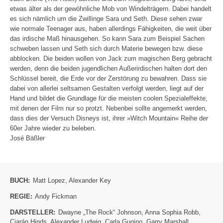
etwas älter als der gewöhnliche Mob von Windelträgern. Dabei handelt
es sich nämlich um die Zwillinge Sara und Seth. Diese sehen zwar
wie normale Teenager aus, haben allerdings Fähigkeiten, die weit über
das irdische Maß hinausgehen. So kann Sara zum Beispiel Sachen
schweben lassen und Seth sich durch Materie bewegen bzw. diese
abblocken. Die beiden wollen von Jack zum magischen Berg gebracht
werden, denn die beiden jugendlichen Außerirdischen halten dort den
Schlüssel bereit, die Erde vor der Zerstörung zu bewahren. Dass sie
dabei von allerlei seltsamen Gestalten verfolgt werden, liegt auf der
Hand und bildet die Grundlage für die meisten coolen Spezialeffekte,
mit denen der Film nur so protzt. Nebenbei sollte angemerkt werden,
dass dies der Versuch Disneys ist, ihrer »Witch Mountain« Reihe der
60er Jahre wieder zu beleben.
José Bäßler
BUCH:
Matt Lopez
,
Alexander Key
REGIE:
Andy Fickman
DARSTELLER:
Dwayne „The Rock“ Johnson
,
Anna Sophia Robb
,
Ciarán Hinds
,
Alexander Ludwig
,
Carla Gugino
,
Garry Marshall