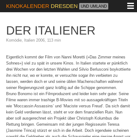
M
KINOKALENDER
DRESDEN
UND UMLAND
DER ITALIENER
Komödie, Italien 2006, 113 min
Eigentlich kommt der Film von Nanni Moretti (»Das Zimmer meines
Sohnes«) viel zu spät in unsere Kinos. In Italien startete er pünktlich
drei Wochen vor den letzten Wahlen und Silvio Berlusconi boykottierte
ihn nicht nur, wo er konnte, er versuchte sogar ihn verbieten zu
lassen, werden doch er und seine üblen Machenschaften während
seiner Regierungszeit ganz kräftig auf die Schippe genommen.
Bruno Bonomo ist ein Filmproduzent und leider kein sehr guter. Seine
Filme waren immer trashige B-Movies mit so aussagekräftigen Titeln
wie ’Moccassin Assassins’ und ’Maciste versus Freud’. Da sich damit
kein Geld verdienen lässt, steht er vor dem finanziellen Ruin. Nun
aber soll ausgerechnet ein Projekt über Christoph Kolumbus die
Rettung bringen. Gemeinsam mit der jungen Regisseurin Teresa
(Jasmine Trinca) stürzt er sich in die Arbeit. Doch irgendwie scheinen
sowohl die Geldgeber als auch die Schauspieler eine riesige Angst vor