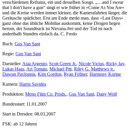
verschiedenen Refrains, ein und desselben Songs. „…and I swear
that I don't have a gun“ singt er wie früher in »Come As You Are«
und die Kreise werden immer kleiner, die Kamerafahrten länger, die
Geräusche spärlicher. Erst am Ende merkt man, dass »Last Days«
ganz ohne das übliche Mobiliar auskommt, keine Drogen liegen
herum, der Soundtrack ist Nirvana-frei und der Tod ist nach
anderthalb Stunden einfach da. C. Fredo
Buch:
Gus Van Sant
Regie:
Gus Van Sant
Darsteller:
Asia Argento
,
Scott Green Jr.
,
Nicole Vicius
,
Ricky Jay
,
Lukas Haas
,
Ari Tomais
,
Michael Pitt
,
Riley G. Matthews jr.
,
Dawnn Pavlonnis
,
Kim Gordon
,
Ryan Fellner
,
Harmony Korine
Kamera:
Harris Savides
Produktion:
Meno Film Co. Prods.
,
Gus Van Sant
,
Dany Wolf
Bundesstart:
11.01.2007
Start in Dresden:
08.03.2007
FSK:
ab 12 Jahren