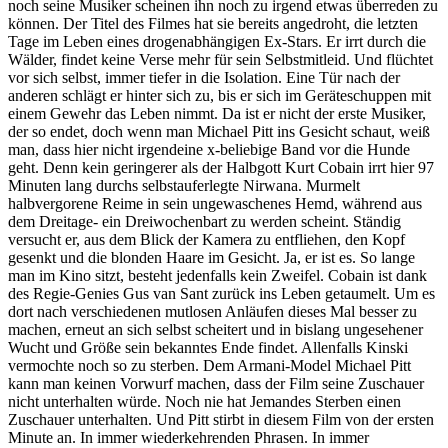
noch seine Musiker scheinen ihn noch zu irgend etwas überreden zu
können. Der Titel des Filmes hat sie bereits angedroht, die letzten
Tage im Leben eines drogenabhängigen Ex-Stars. Er irrt durch die
Wälder, findet keine Verse mehr für sein Selbstmitleid. Und flüchtet
vor sich selbst, immer tiefer in die Isolation. Eine Tür nach der
anderen schlägt er hinter sich zu, bis er sich im Geräteschuppen mit
einem Gewehr das Leben nimmt. Da ist er nicht der erste Musiker,
der so endet, doch wenn man Michael Pitt ins Gesicht schaut, weiß
man, dass hier nicht irgendeine x-beliebige Band vor die Hunde
geht. Denn kein geringerer als der Halbgott Kurt Cobain irrt hier 97
Minuten lang durchs selbstauferlegte Nirwana. Murmelt
halbvergorene Reime in sein ungewaschenes Hemd, während aus
dem Dreitage- ein Dreiwochenbart zu werden scheint. Ständig
versucht er, aus dem Blick der Kamera zu entfliehen, den Kopf
gesenkt und die blonden Haare im Gesicht. Ja, er ist es. So lange
man im Kino sitzt, besteht jedenfalls kein Zweifel. Cobain ist dank
des Regie-Genies Gus van Sant zurück ins Leben getaumelt. Um es
dort nach verschiedenen mutlosen Anläufen dieses Mal besser zu
machen, erneut an sich selbst scheitert und in bislang ungesehener
Wucht und Größe sein bekanntes Ende findet. Allenfalls Kinski
vermochte noch so zu sterben. Dem Armani-Model Michael Pitt
kann man keinen Vorwurf machen, dass der Film seine Zuschauer
nicht unterhalten würde. Noch nie hat Jemandes Sterben einen
Zuschauer unterhalten. Und Pitt stirbt in diesem Film von der ersten
Minute an. In immer wiederkehrenden Phrasen. In immer