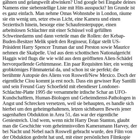
gähnen und gelangweilt abwinken? Und google bei Eingabe deines
Namens eine siebenstellige Liste mit Hits ausspuckt? Im Grunde ist
es ganz einfach. Man nehme Omas Wohnstube in London, räume
sie ein wenig um, setze etwas Licht, eine Kamera und einen
Seziertisch hinein, besorge eine Schaufensterpuppe, einen
arbeitslosen Schlachter mit einer Schüssel voll gefüllten
Schweinedarms und dann verteile man die Rollen: der Kebap-
Buden-Besitzer Melik spielt den Regisseur, Edgar stellt US-
Präsident Harry Spencer Truman dar und Preston sowie Maurice
nehmen die Skalpelle. Und aus dem schottischen Nationalgericht
Haggis wird flugs die wie wild aus dem geöffneten Alien-Schädel
hervorquellende Gehirnmasse. Ein paar Requisiten hier, ein wenig
grobkörniges Filmmaterial da, und schon ist sie perfekt; die
berühmte Autopsie des Aliens von Roswell/New Mexico. Doch der
eigentliche Clou kommt ja erst noch. Dass ein gewisser Ray Santilli
und sein Freund Gary Schoefield mit ebendieser Londoner-
Schlachte-Platte 1995 die versammelte irdische Schar an UFO-
Kundschaftlern, Human-Biologen und Geheimdienst-Pathologen in
Angst und Schrecken versetzen, weil sie behaupten, es handle sich
hierbei um den geheimgehaltenen, letzen sichtbaren Beweis jener
sagenhaften Obduktion in Area 51, das war der eigentliche
Geniestreich. Und wem, wenn nicht Harry Dean Stanton, glaubt
man die Geschichte vom geheimnisvollen Kameramann Harvey, der
bei Nacht und Nebel nach Roswell gebracht wurde, den Film von
der Obduktion gedreht hat und, mit einer persönlichen Filmkopie