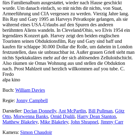
fürs Familienalbum ausgestattet, wieder nach Hause geschickt
wurde. Um danach einfach, so mir nichts dir nichts, von Staat,
Armeeführung und CIA vergessen zu werden. Vierzig Jahre lang.
Bis Ray und Gary 1995 an Harveys Privatkopie gelangen, als sie
während eines USA-Urlaubs auf den Spuren des anderen
berühmten Aliens wandeln. In Cleveland/Ohio, wo Elvis 1954 ein
legendäres Konzert gab. Harvey zeigt den beiden englischen
Touristen seinen Obduktionsfilm, Ray und Gary sind baff und
kaufen für schlappe 30.000 Dollar die Rolle, um daheim in London
festzustellen, dass sie unbrauchbar ist. Außer grauen Grieß sieht man
nichts Spektakuläres mehr auf der sich ablösenden Zelluloidschicht.
Also räumen sie Omas Wohnung aus und stellen die Obduktion
nach. Prost Mahlzeit und herzlich willkommen auf you tube. C.
Fredo
alpa kino
Buch:
William Davies
Regie:
Jonny Campbell
Darsteller:
Declan Donnelly
,
Ant McPartlin
,
Bill Pullman
,
Götz
Otto
,
Morwenna Banks
,
Omid Djalili
,
Harry Dean Stanton
,
Matthew Blakeley
,
Mike Blakeley
,
John Shrapnel
,
Jimmy Carr
Kamera:
Simon Chaudoir