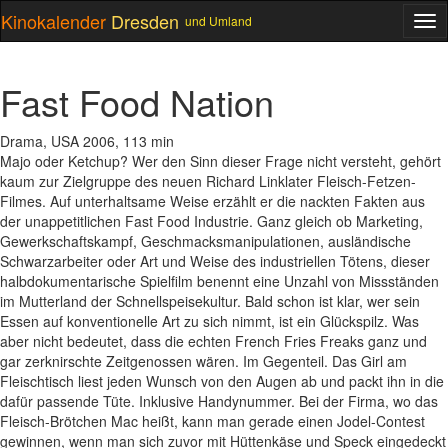
Kinokalender
Dresden
und Umland
ME
Fast Food Nation
Drama, USA 2006, 113 min
Majo oder Ketchup? Wer den Sinn dieser Frage nicht versteht, gehört
kaum zur Zielgruppe des neuen Richard Linklater Fleisch-Fetzen-
Filmes. Auf unterhaltsame Weise erzählt er die nackten Fakten aus
der unappetitlichen Fast Food Industrie. Ganz gleich ob Marketing,
Gewerkschaftskampf, Geschmacksmanipulationen, ausländische
Schwarzarbeiter oder Art und Weise des industriellen Tötens, dieser
halbdokumentarische Spielfilm benennt eine Unzahl von Missständen
im Mutterland der Schnellspeisekultur. Bald schon ist klar, wer sein
Essen auf konventionelle Art zu sich nimmt, ist ein Glückspilz. Was
aber nicht bedeutet, dass die echten French Fries Freaks ganz und
gar zerknirschte Zeitgenossen wären. Im Gegenteil. Das Girl am
Fleischtisch liest jeden Wunsch von den Augen ab und packt ihn in die
dafür passende Tüte. Inklusive Handynummer. Bei der Firma, wo das
Fleisch-Brötchen Mac heißt, kann man gerade einen Jodel-Contest
gewinnen, wenn man sich zuvor mit Hüttenkäse und Speck eingedeckt