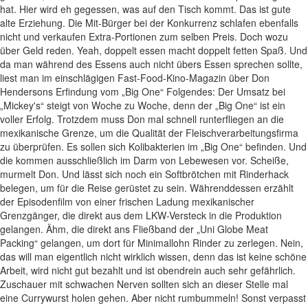
hat. Hier wird eh gegessen, was auf den Tisch kommt. Das ist gute
alte Erziehung. Die Mit-Bürger bei der Konkurrenz schlafen ebenfalls
nicht und verkaufen Extra-Portionen zum selben Preis. Doch wozu
über Geld reden. Yeah, doppelt essen macht doppelt fetten Spaß. Und
da man während des Essens auch nicht übers Essen sprechen sollte,
liest man im einschlägigen Fast-Food-Kino-Magazin über Don
Hendersons Erfindung vom „Big One“ Folgendes: Der Umsatz bei
„Mickey's“ steigt von Woche zu Woche, denn der „Big One“ ist ein
voller Erfolg. Trotzdem muss Don mal schnell runterfliegen an die
mexikanische Grenze, um die Qualität der Fleischverarbeitungsfirma
zu überprüfen. Es sollen sich Kolibakterien im „Big One“ befinden. Und
die kommen ausschließlich im Darm von Lebewesen vor. Scheiße,
murmelt Don. Und lässt sich noch ein Softbrötchen mit Rinderhack
belegen, um für die Reise gerüstet zu sein. Währenddessen erzählt
der Episodenfilm von einer frischen Ladung mexikanischer
Grenzgänger, die direkt aus dem LKW-Versteck in die Produktion
gelangen. Ähm, die direkt ans Fließband der „Uni Globe Meat
Packing“ gelangen, um dort für Minimallohn Rinder zu zerlegen. Nein,
das will man eigentlich nicht wirklich wissen, denn das ist keine schöne
Arbeit, wird nicht gut bezahlt und ist obendrein auch sehr gefährlich.
Zuschauer mit schwachen Nerven sollten sich an dieser Stelle mal
eine Currywurst holen gehen. Aber nicht rumbummeln! Sonst verpasst