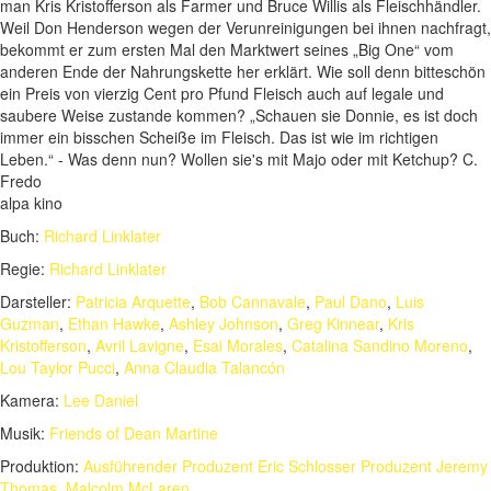
man Kris Kristofferson als Farmer und Bruce Willis als Fleischhändler.
Weil Don Henderson wegen der Verunreinigungen bei ihnen nachfragt,
bekommt er zum ersten Mal den Marktwert seines „Big One“ vom
anderen Ende der Nahrungskette her erklärt. Wie soll denn bitteschön
ein Preis von vierzig Cent pro Pfund Fleisch auch auf legale und
saubere Weise zustande kommen? „Schauen sie Donnie, es ist doch
immer ein bisschen Scheiße im Fleisch. Das ist wie im richtigen
Leben.“ - Was denn nun? Wollen sie's mit Majo oder mit Ketchup? C.
Fredo
alpa kino
Buch:
Richard Linklater
Regie:
Richard Linklater
Darsteller:
Patricia Arquette
,
Bob Cannavale
,
Paul Dano
,
Luis
Guzman
,
Ethan Hawke
,
Ashley Johnson
,
Greg Kinnear
,
Kris
Kristofferson
,
Avril Lavigne
,
Esai Morales
,
Catalina Sandino Moreno
,
Lou Taylor Pucci
,
Anna Claudia Talancón
Kamera:
Lee Daniel
Musik:
Friends of Dean Martine
Produktion:
Ausführender Produzent Eric Schlosser Produzent Jeremy
Thomas
,
Malcolm McLaren