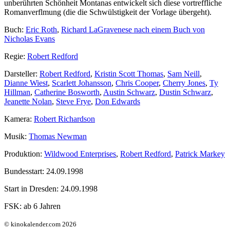
unberührten Schönheit Montanas entwickelt sich diese vortreffliche
Romanverflmung (die die Schwülstigkeit der Vorlage übergeht).
Buch:
Eric Roth
,
Richard LaGravenese nach einem Buch von
Nicholas Evans
Regie:
Robert Redford
Darsteller:
Robert Redford
,
Kristin Scott Thomas
,
Sam Neill
,
Dianne Wiest
,
Scarlett Johansson
,
Chris Cooper
,
Cherry Jones
,
Ty
Hillman
,
Catherine Bosworth
,
Austin Schwarz
,
Dustin Schwarz
,
Jeanette Nolan
,
Steve Frye
,
Don Edwards
Kamera:
Robert Richardson
Musik:
Thomas Newman
Produktion:
Wildwood Enterprises
,
Robert Redford
,
Patrick Markey
Bundesstart:
24.09.1998
Start in Dresden:
24.09.1998
FSK:
ab 6 Jahren
© kinokalender.com 2026