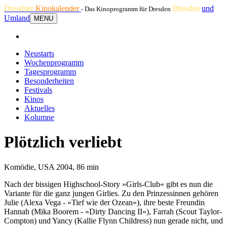
Dresdner
Kinokalender
Dresden
und
- Das Kinoprogramm für Dresden
Umland
MENU
Neustarts
Wochenprogramm
Tagesprogramm
Besonderheiten
Festivals
Kinos
Aktuelles
Kolumne
Plötzlich verliebt
Komödie, USA 2004, 86 min
Nach der bissigen Highschool-Story »Girls-Club« gibt es nun die
Variante für die ganz jungen Girlies. Zu den Prinzessinnen gehören
Julie (Alexa Vega - »Tief wie der Ozean«), ihre beste Freundin
Hannah (Mika Boorem - »Dirty Dancing II«), Farrah (Scout Taylor-
Compton) und Yancy (Kallie Flynn Childress) nun gerade nicht, und