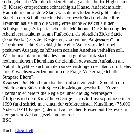
so begehen die Vier den letzten Schultag an der Junior Highschool
(8. Klasse) entsprechend schnarchig zu Hause. Außerdem zieht
Hannah in eine andere Stadt, was ihr noch den Rest gibt. Julies
Stand in der Schulhierarchie ist eher beschränkt und ohne ihre
Freundin hat sie nun die wenig erfreuliche Aussicht auf den
Schulspeisungs-Sitzplatz neben der Mülltonne. Die Stimmung der
Abendveranstaltung ist am Fußboden, als plötzlich Zicke Stacie
(Sara Paxton) aus der Riege der „Coolen und Angesagten“ im
Türrahmen steht. Sie schlägt Julie eine Wette vor, die ihr bei
positivem Ausgang zu höherem sozialen Ansehen verhelfen soll.
Was tut man dafür nicht alles, und so geht sie trotz stark
reglementiertem Elternhaus die ziemlich gewagten Aufgaben an.
Natürlich geht es auch um den süßesten Jungen der Stadt, um Liebe,
ums Erwachsenwerden und um die Frage: Wie ertrage ich die
Strapaze Eltern?
Regisseur Joe Nussbaum hat hier mit seinem ersten Spielfilm ein
federleichtes Stück mit Spice Girls-Mugge geschaffen. Zuvor
übernahm er bereits die Regie bei über dreißig Werbespots.
Übrigens mit dem Kurzfilm »George Lucas in Love« produzierte er
1999 (und schrieb mit) einen der erfolgreichsten Kurzfilme, (75.000
Video-/DVD-Kopien), der mit zahlreichen Preisen auf Festivals in
der ganzen Welt ausgezeichnet wurde.
BSC
Buch:
Elisa Bell