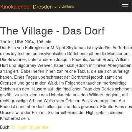
Kinokalender
Dresden
und Umland
ME
The Village - Das Dorf
Thriller, USA 2004, 108 min
Der Film von Kultregisseur M.Night Shyllaman ist mysteriös. Außerhalb
eines idyllischen, pennsylvenischen Dörfchens gehen die Monster um.
Die Bewohner, unter anderen Joaquin Phoenix, Adrian Brody, William
Hurt und Sigourney Weaver, haben sich jedoch mit ihrem Aberglauben
arrangiert. Dabei helfen ihnen zahlreiche Tabus, die sie sich auferlegt
haben. Eines Tages überschreitet der Dorftrottel jedoch sämtliche
Grenzen und geht in den Wald. Im Folgenden tauchen merkwürdige
Zeichen an den Häusern auf, die friedlichen Tage des Dorfes scheinen
gezählt zu sein, denn das Unbekannte aus den Wäldern beginnt, auf
recht gruselige Art und Weise vom Örtchen Besitz zu ergreifen. Am
Ende ist dann aber doch alles ganz anders gewesen. Für die Fans des
Grusels wird der Film mit Sicherheit eines der Highlights in diesem
Kinoherbst sein.
Buch:
M. Night Shyamalan