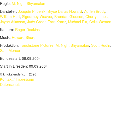
Regie:
M. Night Shyamalan
Darsteller:
Joaquin Phoenix
,
Bryce Dallas Howard
,
Adrien Brody
,
William Hurt
,
Sigourney Weaver
,
Brendan Gleeson
,
Cherry Jones
,
Jayne Atkinson
,
Judy Greer
,
Fran Kranz
,
Michael Pitt
,
Celia Weston
Kamera:
Roger Deakins
Musik:
Howard Shore
Produktion:
Touchstone Pictures
,
M. Night Shyamalan
,
Scott Rudin
,
Sam Mercer
Bundesstart:
09.09.2004
Start in Dresden:
09.09.2004
© kinokalender.com 2026
Kontakt / Impressum
Datenschutz