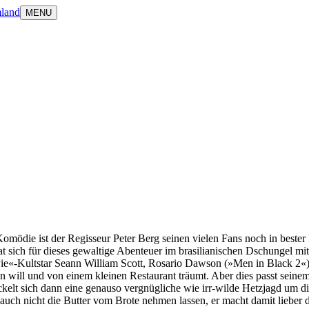
land
MENU
mödie ist der Regisseur Peter Berg seinen vielen Fans noch in bester
t sich für dieses gewaltige Abenteuer im brasilianischen Dschungel m
ie«-Kultstar Seann William Scott, Rosario Dawson (»Men in Black 2«
zen will und von einem kleinen Restaurant träumt. Aber dies passt sein
elt sich dann eine genauso vergnügliche wie irr-wilde Hetzjagd um di
 auch nicht die Butter vom Brote nehmen lassen, er macht damit lieber 