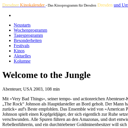
Dresdner
Kinokalender
Dresden
und Um
- Das Kinoprogramm für Dresden
Neustarts
Wochenprogramm
Tagesprogramm
Besonderheiten
Festivals
Kinos
Aktuelles
Kolumne
Welcome to the Jungle
Abenteuer, USA 2003, 108 min
Mit »Very Bad Things«, seiner tempo- und actionreichen Abenteuer-Ko
„The Rock“ Johnson als Hauptdarsteller an Bord geholt. Der Mann ha
zurück« auf's Beste empfohlen. Das Ensemble wird von »American P
Johnson spielt einen Kopfgeldjäger, der sich eigentlich zur Ruhe set
verschwunden. Alle Spuren führen an den Amazonas, und dort entwick
Rebellenführerin, und ein durchtriebener Goldminenbesitzer will sich