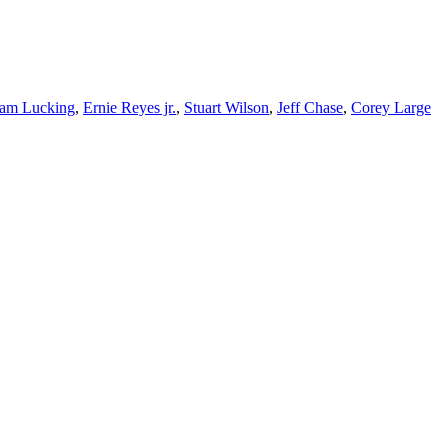
iam Lucking
,
Ernie Reyes jr.
,
Stuart Wilson
,
Jeff Chase
,
Corey Large