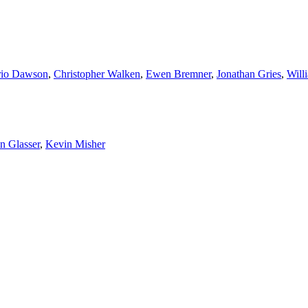
rio Dawson
,
Christopher Walken
,
Ewen Bremner
,
Jonathan Gries
,
Will
n Glasser
,
Kevin Misher