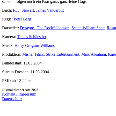
scheint, folgen noch ein Paar ganz, ganz feine Gags.
Buch:
R. J. Stewart
,
James Vanderbilt
Regie:
Peter Berg
Darsteller:
Dwayne „The Rock“ Johnson
,
Seann William Scott
,
Rosa
Kamera:
Tobias Schliessler
Musik:
Harry Gregson-Williams
Produktion:
Misher Films
,
Strike Entertainment
,
Marc Abraham
,
Kare
Bundesstart:
11.03.2004
Start in Dresden:
11.03.2004
FSK:
ab 12 Jahren
© kinokalender.com 2026
Kontakt / Impressum
Datenschutz