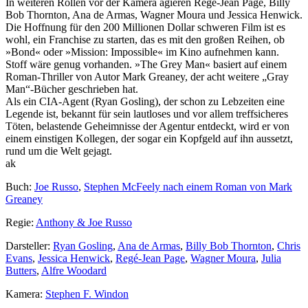
In weiteren Rollen vor der Kamera agieren Regé-Jean Page, Billy
Bob Thornton, Ana de Armas, Wagner Moura und Jessica Henwick.
Die Hoffnung für den 200 Millionen Dollar schweren Film ist es
wohl, ein Franchise zu starten, das es mit den großen Reihen, ob
»Bond« oder »Mission: Impossible« im Kino aufnehmen kann.
Stoff wäre genug vorhanden. »The Grey Man« basiert auf einem
Roman-Thriller von Autor Mark Greaney, der acht weitere „Gray
Man“-Bücher geschrieben hat.
Als ein CIA-Agent (Ryan Gosling), der schon zu Lebzeiten eine
Legende ist, bekannt für sein lautloses und vor allem treffsicheres
Töten, belastende Geheimnisse der Agentur entdeckt, wird er von
einem einstigen Kollegen, der sogar ein Kopfgeld auf ihn aussetzt,
rund um die Welt gejagt.
ak
Buch:
Joe Russo
,
Stephen McFeely nach einem Roman von Mark
Greaney
Regie:
Anthony & Joe Russo
Darsteller:
Ryan Gosling
,
Ana de Armas
,
Billy Bob Thornton
,
Chris
Evans
,
Jessica Henwick
,
Regé-Jean Page
,
Wagner Moura
,
Julia
Butters
,
Alfre Woodard
Kamera:
Stephen F. Windon