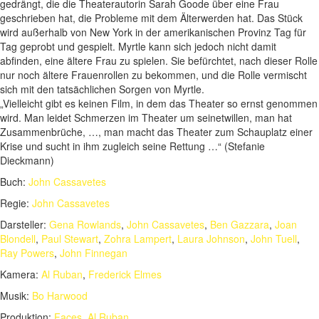
gedrängt, die die Theaterautorin Sarah Goode über eine Frau
geschrieben hat, die Probleme mit dem Älterwerden hat. Das Stück
wird außerhalb von New York in der amerikanischen Provinz Tag für
Tag geprobt und gespielt. Myrtle kann sich jedoch nicht damit
abfinden, eine ältere Frau zu spielen. Sie befürchtet, nach dieser Rolle
nur noch ältere Frauenrollen zu bekommen, und die Rolle vermischt
sich mit den tatsächlichen Sorgen von Myrtle.
„Vielleicht gibt es keinen Film, in dem das Theater so ernst genommen
wird. Man leidet Schmerzen im Theater um seinetwillen, man hat
Zusammenbrüche, …, man macht das Theater zum Schauplatz einer
Krise und sucht in ihm zugleich seine Rettung …“ (Stefanie
Dieckmann)
Buch:
John Cassavetes
Regie:
John Cassavetes
Darsteller:
Gena Rowlands
,
John Cassavetes
,
Ben Gazzara
,
Joan
Blondell
,
Paul Stewart
,
Zohra Lampert
,
Laura Johnson
,
John Tuell
,
Ray Powers
,
John Finnegan
Kamera:
Al Ruban
,
Frederick Elmes
Musik:
Bo Harwood
Produktion:
Faces
,
Al Ruban