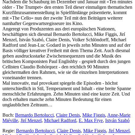
Nachdem die Schauburg im Dezember und Januar mit »Ten minutes
older - The Trumpet« den ersten Teil dieser einmaligen thematischen
Kurzfilmzusammenstellung in Spielfilmlänge präsentierte, kommt
mit »The Cello« nun der zweite Teil mit den Beiträgen weiterer
namhafter Gegenwartsregisseure ins Kino.
Angeregt von Produzenten aus drei europäischen Nationen,
beschäftigten sich diesmal Bernardo Bertolucci, Mike Figgis, Jirí
Menzel, István Szabó, Claire Denis, Volker Schlöndorff, Michael
Radford und Jean-Luc Godard in jeweils zehn Minuten und auf der
Basis völliger kreativer Freiheit mit dem Thema Zeit. Auch diesmal
geben ausdrucksstarke Zwischensequenzen und die Musik des
britischen Komponisten Paul Englishby - gespielt durch den jungen
Cellisten Claudio Bohórquez - den reichlich 90 Minuten
gleichermaßen den Rahmen, wie sie die einzelnen Interpretationen
voneinander trennen.
Mal innovativ, mal provokant spiegeln die Episoden - höchst
unterschiedlich in Stil, Temperament und Inhalt - eine breite Spanne
menschliche Erfahrungen. Zehn Minuten sind eine kurze Zeit. Und
doch erhalten manche zehn Minuten Bedeutung für einen
unglaublichen Zeitraum…
Buch:
Bernardo Bertolucci
,
Claire Denis
,
Mike Figgis
,
Anne-Marie
Miéville
,
Jirí Menzel
,
Michael Radford
,
E. Max Frye
,
István Szabó
Regie:
Bernardo Bertolucci
,
Claire Denis
,
Mike Figgis
,
Jirí Menzel
,