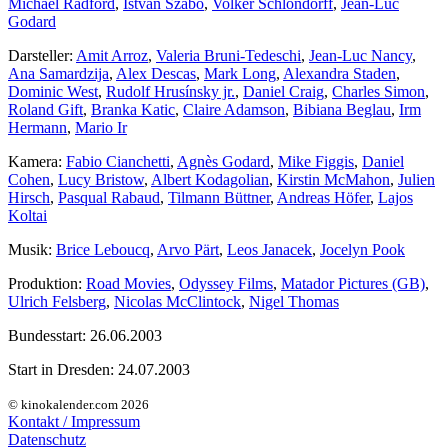
Michael Radford
,
István Szabó
,
Volker Schlöndorff
,
Jean-Luc
Godard
Darsteller:
Amit Arroz
,
Valeria Bruni-Tedeschi
,
Jean-Luc Nancy
,
Ana Samardzija
,
Alex Descas
,
Mark Long
,
Alexandra Staden
,
Dominic West
,
Rudolf Hrusínsky jr.
,
Daniel Craig
,
Charles Simon
,
Roland Gift
,
Branka Katic
,
Claire Adamson
,
Bibiana Beglau
,
Irm
Hermann
,
Mario Ir
Kamera:
Fabio Cianchetti
,
Agnès Godard
,
Mike Figgis
,
Daniel
Cohen
,
Lucy Bristow
,
Albert Kodagolian
,
Kirstin McMahon
,
Julien
Hirsch
,
Pasqual Rabaud
,
Tilmann Büttner
,
Andreas Höfer
,
Lajos
Koltai
Musik:
Brice Leboucq
,
Arvo Pärt
,
Leos Janacek
,
Jocelyn Pook
Produktion:
Road Movies
,
Odyssey Films
,
Matador Pictures (GB)
,
Ulrich Felsberg
,
Nicolas McClintock
,
Nigel Thomas
Bundesstart:
26.06.2003
Start in Dresden:
24.07.2003
© kinokalender.com 2026
Kontakt / Impressum
Datenschutz