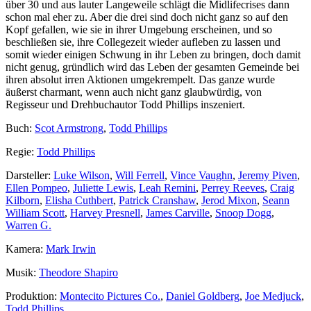
über 30 und aus lauter Langeweile schlägt die Midlifecrises dann
schon mal eher zu. Aber die drei sind doch nicht ganz so auf den
Kopf gefallen, wie sie in ihrer Umgebung erscheinen, und so
beschließen sie, ihre Collegezeit wieder aufleben zu lassen und
somit wieder einigen Schwung in ihr Leben zu bringen, doch damit
nicht genug, gründlich wird das Leben der gesamten Gemeinde bei
ihren absolut irren Aktionen umgekrempelt. Das ganze wurde
äußerst charmant, wenn auch nicht ganz glaubwürdig, von
Regisseur und Drehbuchautor Todd Phillips inszeniert.
Buch:
Scot Armstrong
,
Todd Phillips
Regie:
Todd Phillips
Darsteller:
Luke Wilson
,
Will Ferrell
,
Vince Vaughn
,
Jeremy Piven
,
Ellen Pompeo
,
Juliette Lewis
,
Leah Remini
,
Perrey Reeves
,
Craig
Kilborn
,
Elisha Cuthbert
,
Patrick Cranshaw
,
Jerod Mixon
,
Seann
William Scott
,
Harvey Presnell
,
James Carville
,
Snoop Dogg
,
Warren G.
Kamera:
Mark Irwin
Musik:
Theodore Shapiro
Produktion:
Montecito Pictures Co.
,
Daniel Goldberg
,
Joe Medjuck
,
Todd Phillips