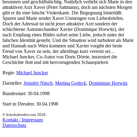
besonnen und geschäftstüchtig. Natürlich verliebt sich Marie in den
attraktiven Arzt Xaver (Peter Sattmann), doch am nächsten Morgen
gibt er ihr eine falsche Visitenkarte. Die Begegnung hinterläßt
Spuren und Marie sendet Xaver Unmengen von Liebesbriefen.
Doch der Adressat ist nicht jener attraktive Arzt sondern der
schüchterne Automechaniker Xavier (Dominique Horwitz), der
nach Empfang eines Bildes sofort seine Liebe, jedoch unter der
falschen Identität gesteht. Und die Situation wird turbulent als Marie
und Hannah nach Wien kommen und Xavier vorgibt der beste
Freud von Xaver zu sein, der allerdings kurz verreist sei…
Michael Juncker, Co-Autor von Doris Dörrie, inszeniert die
Geschichte flott und mit hervorragenden Schauspielern
Regie:
Michael Juncker
Darsteller:
Jennifer Nitsch
,
Martina Gedeck
,
Dominique Horwitz
Bundesstart:
30.04.1998
Start in Dresden:
30.04.1998
© kinokalender.com 2026
Kontakt / Impressum
Datenschutz