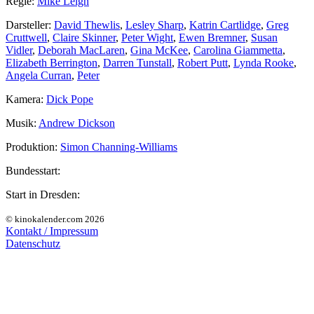
Regie:
Mike Leigh
Darsteller:
David Thewlis
,
Lesley Sharp
,
Katrin Cartlidge
,
Greg
Cruttwell
,
Claire Skinner
,
Peter Wight
,
Ewen Bremner
,
Susan
Vidler
,
Deborah MacLaren
,
Gina McKee
,
Carolina Giammetta
,
Elizabeth Berrington
,
Darren Tunstall
,
Robert Putt
,
Lynda Rooke
,
Angela Curran
,
Peter
Kamera:
Dick Pope
Musik:
Andrew Dickson
Produktion:
Simon Channing-Williams
Bundesstart:
Start in Dresden:
© kinokalender.com 2026
Kontakt / Impressum
Datenschutz