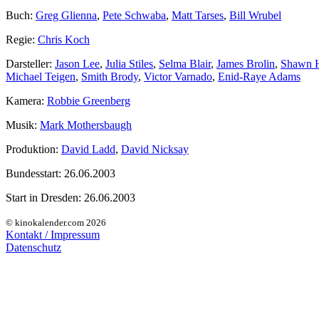
Buch:
Greg Glienna
,
Pete Schwaba
,
Matt Tarses
,
Bill Wrubel
Regie:
Chris Koch
Darsteller:
Jason Lee
,
Julia Stiles
,
Selma Blair
,
James Brolin
,
Shawn H
Michael Teigen
,
Smith Brody
,
Victor Varnado
,
Enid-Raye Adams
Kamera:
Robbie Greenberg
Musik:
Mark Mothersbaugh
Produktion:
David Ladd
,
David Nicksay
Bundesstart:
26.06.2003
Start in Dresden:
26.06.2003
© kinokalender.com 2026
Kontakt / Impressum
Datenschutz