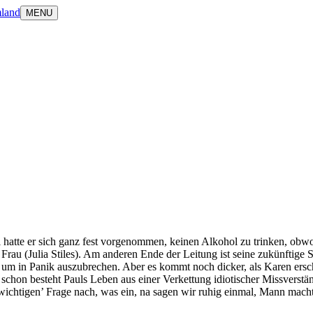
land
MENU
hatte er sich ganz fest vorgenommen, keinen Alkohol zu trinken, obwoh
Frau (Julia Stiles). Am anderen Ende der Leitung ist seine zukünftige 
um in Panik auszubrechen. Aber es kommt noch dicker, als Karen erschei
 schon besteht Pauls Leben aus einer Verkettung idiotischer Missverstän
ichtigen’ Frage nach, was ein, na sagen wir ruhig einmal, Mann macht,