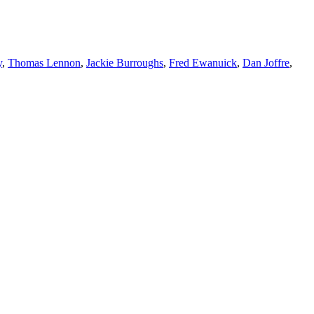
y
,
Thomas Lennon
,
Jackie Burroughs
,
Fred Ewanuick
,
Dan Joffre
,