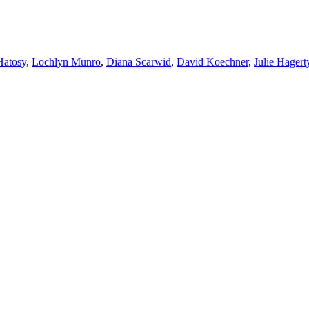
atosy
,
Lochlyn Munro
,
Diana Scarwid
,
David Koechner
,
Julie Hagert