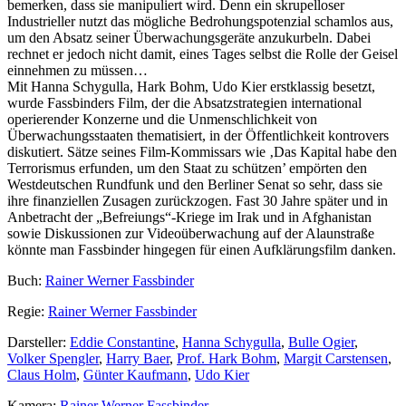
bemerken, dass sie manipuliert wird. Denn ein skrupelloser
Industrieller nutzt das mögliche Bedrohungspotenzial schamlos aus,
um den Absatz seiner Überwachungsgeräte anzukurbeln. Dabei
rechnet er jedoch nicht damit, eines Tages selbst die Rolle der Geisel
einnehmen zu müssen…
Mit Hanna Schygulla, Hark Bohm, Udo Kier erstklassig besetzt,
wurde Fassbinders Film, der die Absatzstrategien international
operierender Konzerne und die Unmenschlichkeit von
Überwachungsstaaten thematisiert, in der Öffentlichkeit kontrovers
diskutiert. Sätze seines Film-Kommissars wie ‚Das Kapital habe den
Terrorismus erfunden, um den Staat zu schützen’ empörten den
Westdeutschen Rundfunk und den Berliner Senat so sehr, dass sie
ihre finanziellen Zusagen zurückzogen. Fast 30 Jahre später und in
Anbetracht der „Befreiungs“-Kriege im Irak und in Afghanistan
sowie Diskussionen zur Videoüberwachung auf der Alaunstraße
könnte man Fassbinder hingegen für einen Aufklärungsfilm danken.
Buch:
Rainer Werner Fassbinder
Regie:
Rainer Werner Fassbinder
Darsteller:
Eddie Constantine
,
Hanna Schygulla
,
Bulle Ogier
,
Volker Spengler
,
Harry Baer
,
Prof. Hark Bohm
,
Margit Carstensen
,
Claus Holm
,
Günter Kaufmann
,
Udo Kier
Kamera:
Rainer Werner Fassbinder