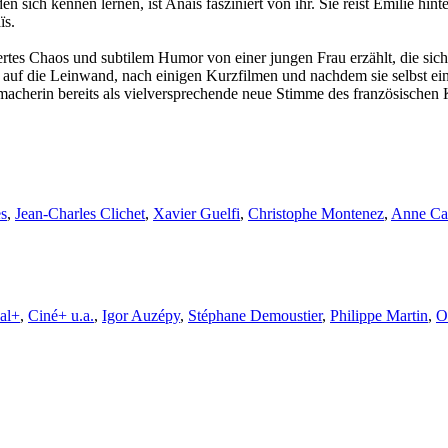
n sich kennen lernen, ist Anaïs fasziniert von ihr. Sie reist Emilie hin
ïs.
ertes Chaos und subtilem Humor von einer jungen Frau erzählt, die si
m auf die Leinwand, nach einigen Kurzfilmen und nachdem sie selbst ein
macherin bereits als vielversprechende neue Stimme des französischen 
s
,
Jean-Charles Clichet
,
Xavier Guelfi
,
Christophe Montenez
,
Anne Ca
al+
,
Ciné+ u.a.
,
Igor Auzépy
,
Stéphane Demoustier
,
Philippe Martin
,
O