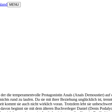
land
MENU
der die temperamentvolle Protagonistin Anaïs (Anaïs Demoustier) auf d
ichts rund zu laufen. Da sie mit ihrer Beziehung unglücklich ist, trenn
beit kommt sie auch nicht wirklich voran. Trotzdem lebt sie unbeschwer
ne davon beginnt sie mit dem älteren Buchverleger Daniel (Denis Podalydè