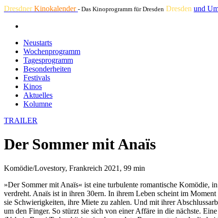
Dresdner
Kinokalender
Dresden
und Um
- Das Kinoprogramm für Dresden
Neustarts
Wochenprogramm
Tagesprogramm
Besonderheiten
Festivals
Kinos
Aktuelles
Kolumne
TRAILER
Der Sommer mit Anaïs
Komödie/Lovestory, Frankreich 2021, 99 min
»Der Sommer mit Anaïs« ist eine turbulente romantische Komödie, in 
verdreht. Anaïs ist in ihren 30ern. In ihrem Leben scheint im Moment n
sie Schwierigkeiten, ihre Miete zu zahlen. Und mit ihrer Abschlussar
um den Finger. So stürzt sie sich von einer Affäre in die nächste. Ei