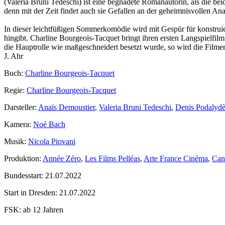
(Valeria Bruni Tedeschi) ist eine begnadete Romanautorin, als die beide
denn mit der Zeit findet auch sie Gefallen an der geheimnisvollen Ana
In dieser leichtfüßigen Sommerkomödie wird mit Gespür für konstrui
hingibt. Charline Bourgeois-Tacquet bringt ihren ersten Langspielfil
die Hauptrolle wie maßgeschneidert besetzt wurde, so wird die Filme
J. Ahr
Buch:
Charline Bourgeois-Tacquet
Regie:
Charline Bourgeois-Tacquet
Darsteller:
Anaïs Demoustier
,
Valeria Bruni Tedeschi
,
Denis Podalydè
Kamera:
Noé Bach
Musik:
Nicola Piovani
Produktion:
Année Zéro
,
Les Films Pelléas
,
Arte France Cinéma
,
Can
Bundesstart:
21.07.2022
Start in Dresden:
21.07.2022
FSK:
ab 12 Jahren