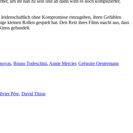
terher, um ihr nah zu sein und ab dann wird es noch komplizierter,
ch leidenschaftlich ohne Kompromisse einzugehen, ihren Gefühlen
ige kleinen Rollen gespielt hat. Den Reiz ihres Films macht aus, dass
Kinos gehandelt.
novas
,
Bruno Todeschini
,
Annie Mercier
,
Grégoire Oestermann
livier Père
,
David Thion