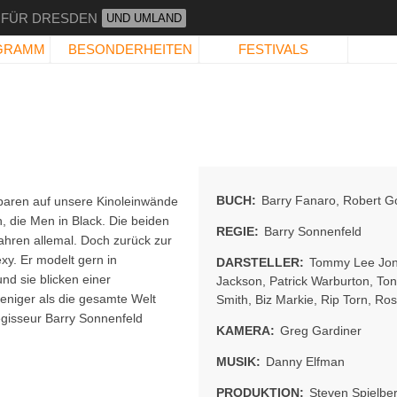
 FÜR DRESDEN
UND UMLAND
GRAMM
BESONDERHEITEN
FESTIVALS
BUCH:
Barry Fanaro
,
Robert G
aren auf unsere Kinoleinwände
, die Men in Black. Die beiden
REGIE:
Barry Sonnenfeld
Jahren allemal. Doch zurück zur
xy. Er modelt gern in
DARSTELLER:
Tommy Lee Jo
nd sie blicken einer
Jackson
,
Patrick Warburton
,
Ton
eniger als die gesamte Welt
Smith
,
Biz Markie
,
Rip Torn
,
Ros
gisseur Barry Sonnenfeld
KAMERA:
Greg Gardiner
MUSIK:
Danny Elfman
PRODUKTION:
Steven Spielbe