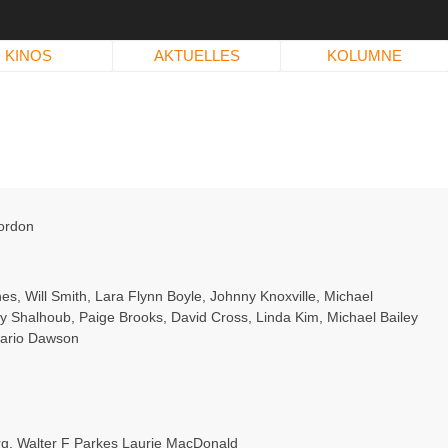
KINOS
AKTUELLES
KOLUMNE
ordon
nes
,
Will Smith
,
Lara Flynn Boyle
,
Johnny Knoxville
,
Michael
y Shalhoub
,
Paige Brooks
,
David Cross
,
Linda Kim
,
Michael Bailey
ario Dawson
rg
,
Walter F Parkes Laurie MacDonald