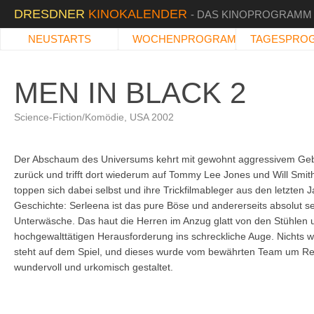
DRESDNER
KINOKALENDER
- DAS KINOPROGRAMM
NEUSTARTS
WOCHENPROGRAMM
TAGESPRO
MEN IN BLACK 2
Science-Fiction/Komödie, USA 2002
Der Abschaum des Universums kehrt mit gewohnt aggressivem Geb
zurück und trifft dort wiederum auf Tommy Lee Jones und Will Smith
toppen sich dabei selbst und ihre Trickfilmableger aus den letzten 
Geschichte: Serleena ist das pure Böse und andererseits absolut se
Unterwäsche. Das haut die Herren im Anzug glatt von den Stühlen u
hochgewalttätigen Herausforderung ins schreckliche Auge. Nichts w
steht auf dem Spiel, und dieses wurde vom bewährten Team um Re
wundervoll und urkomisch gestaltet.