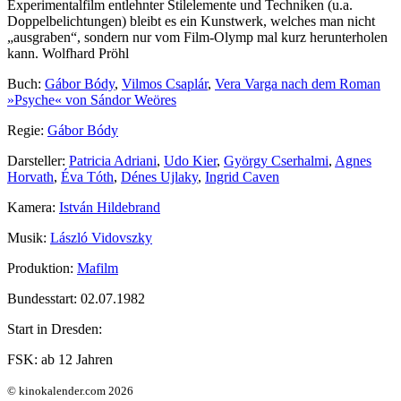
Experimentalfilm entlehnter Stilelemente und Techniken (u.a.
Doppelbelichtungen) bleibt es ein Kunstwerk, welches man nicht
„ausgraben“, sondern nur vom Film-Olymp mal kurz herunterholen
kann. Wolfhard Pröhl
Buch:
Gábor Bódy
,
Vilmos Csaplár
,
Vera Varga nach dem Roman
»Psyche« von Sándor Weöres
Regie:
Gábor Bódy
Darsteller:
Patricia Adriani
,
Udo Kier
,
György Cserhalmi
,
Agnes
Horvath
,
Éva Tóth
,
Dénes Ujlaky
,
Ingrid Caven
Kamera:
István Hildebrand
Musik:
László Vidovszky
Produktion:
Mafilm
Bundesstart:
02.07.1982
Start in Dresden:
FSK:
ab 12 Jahren
© kinokalender.com 2026