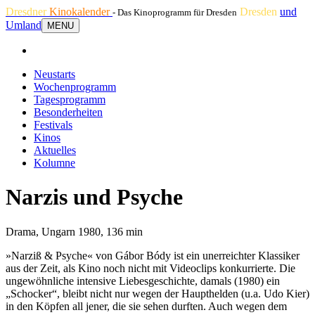
Dresdner
Kinokalender
Dresden
und
- Das Kinoprogramm für Dresden
Umland
MENU
Neustarts
Wochenprogramm
Tagesprogramm
Besonderheiten
Festivals
Kinos
Aktuelles
Kolumne
Narzis und Psyche
Drama, Ungarn 1980, 136 min
»Narziß & Psyche« von Gábor Bódy ist ein unerreichter Klassiker
aus der Zeit, als Kino noch nicht mit Videoclips konkurrierte. Die
ungewöhnliche intensive Liebesgeschichte, damals (1980) ein
„Schocker“, bleibt nicht nur wegen der Haupthelden (u.a. Udo Kier)
in den Köpfen all jener, die sie sehen durften. Auch wegen dem