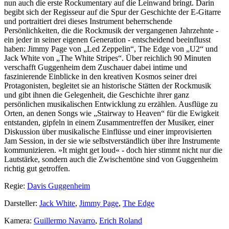
nun auch die erste Rockumentary auf die Leinwand bringt. Darin
begibt sich der Regisseur auf die Spur der Geschichte der E-Gitarre
und portraitiert drei dieses Instrument beherrschende
Persönlichkeiten, die die Rockmusik der vergangenen Jahrzehnte -
ein jeder in seiner eigenen Generation - entscheidend beeinflusst
haben: Jimmy Page von „Led Zeppelin“, The Edge von „U2“ und
Jack White von „The White Stripes“. Über reichlich 90 Minuten
verschafft Guggenheim dem Zuschauer dabei intime und
faszinierende Einblicke in den kreativen Kosmos seiner drei
Protagonisten, begleitet sie an historische Stätten der Rockmusik
und gibt ihnen die Gelegenheit, die Geschichte ihrer ganz
persönlichen musikalischen Entwicklung zu erzählen. Ausflüge zu
Orten, an denen Songs wie „Stairway to Heaven“ für die Ewigkeit
entstanden, gipfeln in einem Zusammentreffen der Musiker, einer
Diskussion über musikalische Einflüsse und einer improvisierten
Jam Session, in der sie wie selbstverständlich über ihre Instrumente
kommunizieren. »It might get loud« - doch hier stimmt nicht nur die
Lautstärke, sondern auch die Zwischentöne sind von Guggenheim
richtig gut getroffen.
Regie:
Davis Guggenheim
Darsteller:
Jack White
,
Jimmy Page
,
The Edge
Kamera:
Guillermo Navarro
,
Erich Roland