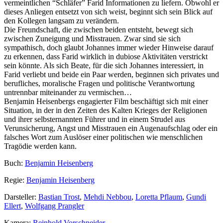
vermeintlichen “Schläfer” Farid Informationen zu liefern. Obwohl er
dieses Anliegen entsetzt von sich weist, beginnt sich sein Blick auf
den Kollegen langsam zu verändern.
Die Freundschaft, die zwischen beiden entsteht, bewegt sich
zwischen Zuneigung und Misstrauen. Zwar sind sie sich
sympathisch, doch glaubt Johannes immer wieder Hinweise darauf
zu erkennen, dass Farid wirklich in dubiose Aktivitäten verstrickt
sein könnte. Als sich Beate, für die sich Johannes interessiert, in
Farid verliebt und beide ein Paar werden, beginnen sich privates und
berufliches, moralische Fragen und politische Verantwortung
untrennbar miteinander zu vermischen…
Benjamin Heisenbergs engagierter Film beschäftigt sich mit einer
Situation, in der in den Zeiten des Kalten Krieges der Religionen
und ihrer selbsternannten Führer und in einem Strudel aus
Verunsicherung, Angst und Misstrauen ein Augenaufschlag oder ein
falsches Wort zum Auslöser einer politischen wie menschlichen
Tragödie werden kann.
Buch:
Benjamin Heisenberg
Regie:
Benjamin Heisenberg
Darsteller:
Bastian Trost
,
Mehdi Nebbou
,
Loretta Pflaum
,
Gundi
Ellert
,
Wolfgang Prangler
Kamera:
Reinhold Vorschneider