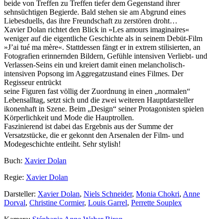
beide von Treffen zu Treffen tiefer dem Gegenstand ihrer
sehnsüchtigen Begierde. Bald stehen sie am Abgrund eines
Liebesduells, das ihre Freundschaft zu zerstören droht…
Xavier Dolan richtet den Blick in »Les amours imaginaires«
weniger auf die eigentliche Geschichte als in seinem Debüt-Film
»J’ai tué ma mère«. Stattdessen fängt er in extrem stilisierten, an
Fotografien erinnernden Bildern, Gefühle intensiven Verliebt- und
Verlassen-Seins ein und kreiert damit einen melancholisch-
intensiven Popsong im Aggregatzustand eines Filmes. Der
Regisseur entrückt
seine Figuren fast völlig der Zuordnung in einen „normalen“
Lebensalltag, setzt sich und die zwei weiteren Hauptdarsteller
ikonenhaft in Szene. Beim „Design“ seiner Protagonisten spielen
Körperlichkeit und Mode die Hauptrollen.
Faszinierend ist dabei das Ergebnis aus der Summe der
Versatzstücke, die er gekonnt den Arsenalen der Film- und
Modegeschichte entleiht. Sehr stylish!
Buch:
Xavier Dolan
Regie:
Xavier Dolan
Darsteller:
Xavier Dolan
,
Niels Schneider
,
Monia Chokri
,
Anne
Dorval
,
Christine Cormier
,
Louis Garrel
,
Perrette Souplex