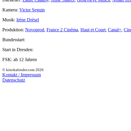
Kamera:
Victor Seguin
Musik:
Irène Drésel
Produktion:
Novoprod
,
France 2 Cinéma
,
Haut et Court
,
Canal+
,
Cin
Bundesstart:
Start in Dresden:
FSK:
ab 12 Jahren
© kinokalender.com 2026
Kontakt / Impressum
Datenschutz