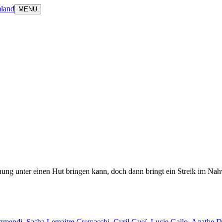
land
MENU
ung unter einen Hut bringen kann, doch dann bringt ein Streik im Nahv
izmendi
,
Sasha Lemaitre Cremaschi
,
Cyril Gueï
,
Lucie Gallo
,
Agathe D