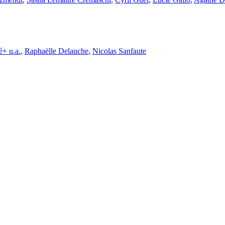
é+ u.a.
,
Raphaëlle Delauche
,
Nicolas Sanfaute