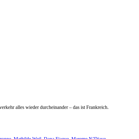
erkehr alles wieder durcheinander – das ist Frankreich.
ronne
,
Mathilde Weil
,
Dana Fiaque
,
Mareme N’Diaye