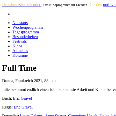
Dresdner
Kinokalender
Dresden
und Um
- Das Kinoprogramm für Dresden
Neustarts
Wochenprogramm
Tagesprogramm
Besonderheiten
Festivals
Kinos
Aktuelles
Kolumne
Full Time
Drama, Frankreich 2021, 88 min
Julie bekommt endlich einen Job, bei dem sie Arbeit und Kinderbetreu
Buch:
Eric Gravel
Regie:
Eric Gravel
Darsteller:
Laure Calamy
,
Anne Suarez
,
Geneviève Mnich
,
Nolan Ar