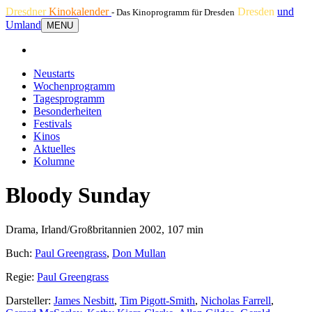
Dresdner
Kinokalender
Dresden
und
- Das Kinoprogramm für Dresden
Umland
MENU
Neustarts
Wochenprogramm
Tagesprogramm
Besonderheiten
Festivals
Kinos
Aktuelles
Kolumne
Bloody Sunday
Drama, Irland/Großbritannien 2002, 107 min
Buch:
Paul Greengrass
,
Don Mullan
Regie:
Paul Greengrass
Darsteller:
James Nesbitt
,
Tim Pigott-Smith
,
Nicholas Farrell
,