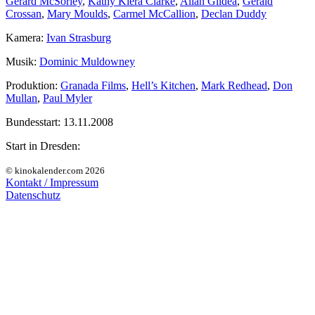
Gerard McSorley
,
Kathy Kiera Clarke
,
Allan Gildea
,
Gerald
Crossan
,
Mary Moulds
,
Carmel McCallion
,
Declan Duddy
Kamera:
Ivan Strasburg
Musik:
Dominic Muldowney
Produktion:
Granada Films
,
Hell’s Kitchen
,
Mark Redhead
,
Don
Mullan
,
Paul Myler
Bundesstart:
13.11.2008
Start in Dresden:
© kinokalender.com 2026
Kontakt / Impressum
Datenschutz