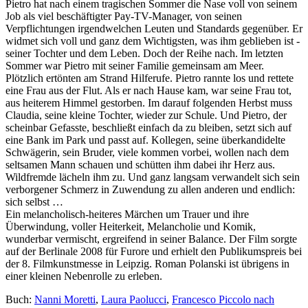
Pietro hat nach einem tragischen Sommer die Nase voll von seinem
Job als viel beschäftigter Pay-TV-Manager, von seinen
Verpflichtungen irgendwelchen Leuten und Standards gegenüber. Er
widmet sich voll und ganz dem Wichtigsten, was ihm geblieben ist -
seiner Tochter und dem Leben. Doch der Reihe nach. Im letzten
Sommer war Pietro mit seiner Familie gemeinsam am Meer.
Plötzlich ertönten am Strand Hilferufe. Pietro rannte los und rettete
eine Frau aus der Flut. Als er nach Hause kam, war seine Frau tot,
aus heiterem Himmel gestorben. Im darauf folgenden Herbst muss
Claudia, seine kleine Tochter, wieder zur Schule. Und Pietro, der
scheinbar Gefasste, beschließt einfach da zu bleiben, setzt sich auf
eine Bank im Park und passt auf. Kollegen, seine überkandidelte
Schwägerin, sein Bruder, viele kommen vorbei, wollen nach dem
seltsamen Mann schauen und schütten ihm dabei ihr Herz aus.
Wildfremde lächeln ihm zu. Und ganz langsam verwandelt sich sein
verborgener Schmerz in Zuwendung zu allen anderen und endlich:
sich selbst …
Ein melancholisch-heiteres Märchen um Trauer und ihre
Überwindung, voller Heiterkeit, Melancholie und Komik,
wunderbar vermischt, ergreifend in seiner Balance. Der Film sorgte
auf der Berlinale 2008 für Furore und erhielt den Publikumspreis bei
der 8. Filmkunstmesse in Leipzig. Roman Polanski ist übrigens in
einer kleinen Nebenrolle zu erleben.
Buch:
Nanni Moretti
,
Laura Paolucci
,
Francesco Piccolo nach