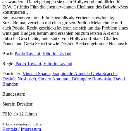
auswandern. Dabei gelangen sie nach Hollywood und dürfen für
D.W. Griffiths Film die eben erwähnten Elefanten des Babylon-Sets
konstruieren…
Sie inszenieren ihren Film ebenfalls als Verlierer-Geschichte,
Sozialdrama, versehen mit einer großen Portion Melancholie und
auch Poesie. Recht geschickt lavieren sie sich um das Problem eines
winzigen Budgets herum und erzählen bis zum letzten Akt eine
hübsche Geschichte, unterstützt von Hollywood-Stars: Charles
Dance und Greta Scacci sowie Désirée Becker, geborene Nosbusch.
Buch:
Paolo Taviani
,
Vittorio Taviani
Regie:
Paolo Taviani
,
Vittorio Taviani
Darsteller:
Vincent Spano
,
Joaquim de Almeida Greta Scacchi
,
Désirée Nosbusch
,
Omero Antonutti
,
Bérangère Bonvoisin
,
David
Brandon
Bundesstart:
Start in Dresden:
FSK:
ab 12 Jahren
© kinokalender.com 2026
Kontakt / Impressum