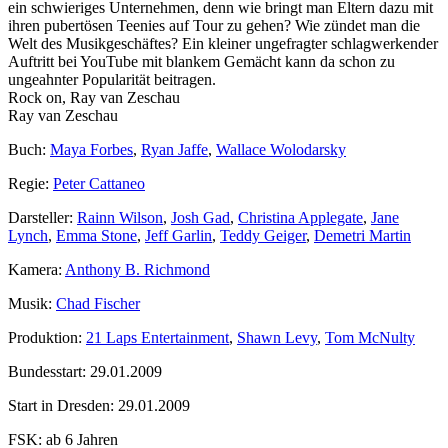
ein schwieriges Unternehmen, denn wie bringt man Eltern dazu mit
ihren pubertösen Teenies auf Tour zu gehen? Wie zündet man die
Welt des Musikgeschäftes? Ein kleiner ungefragter schlagwerkender
Auftritt bei YouTube mit blankem Gemächt kann da schon zu
ungeahnter Popularität beitragen.
Rock on, Ray van Zeschau
Ray van Zeschau
Buch:
Maya Forbes
,
Ryan Jaffe
,
Wallace Wolodarsky
Regie:
Peter Cattaneo
Darsteller:
Rainn Wilson
,
Josh Gad
,
Christina Applegate
,
Jane
Lynch
,
Emma Stone
,
Jeff Garlin
,
Teddy Geiger
,
Demetri Martin
Kamera:
Anthony B. Richmond
Musik:
Chad Fischer
Produktion:
21 Laps Entertainment
,
Shawn Levy
,
Tom McNulty
Bundesstart:
29.01.2009
Start in Dresden:
29.01.2009
FSK:
ab 6 Jahren