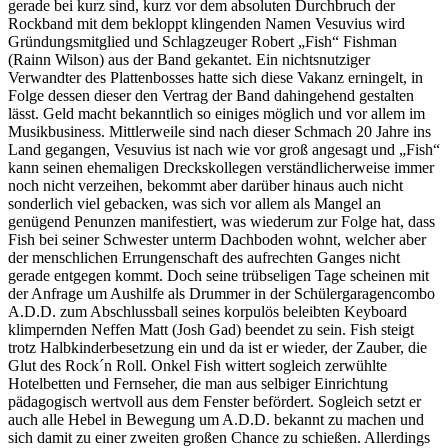
gerade bei kurz sind, kurz vor dem absoluten Durchbruch der
Rockband mit dem bekloppt klingenden Namen Vesuvius wird
Gründungsmitglied und Schlagzeuger Robert „Fish“ Fishman
(Rainn Wilson) aus der Band gekantet. Ein nichtsnutziger
Verwandter des Plattenbosses hatte sich diese Vakanz erningelt, in
Folge dessen dieser den Vertrag der Band dahingehend gestalten
lässt. Geld macht bekanntlich so einiges möglich und vor allem im
Musikbusiness. Mittlerweile sind nach dieser Schmach 20 Jahre ins
Land gegangen, Vesuvius ist nach wie vor groß angesagt und „Fish“
kann seinen ehemaligen Dreckskollegen verständlicherweise immer
noch nicht verzeihen, bekommt aber darüber hinaus auch nicht
sonderlich viel gebacken, was sich vor allem als Mangel an
genügend Penunzen manifestiert, was wiederum zur Folge hat, dass
Fish bei seiner Schwester unterm Dachboden wohnt, welcher aber
der menschlichen Errungenschaft des aufrechten Ganges nicht
gerade entgegen kommt. Doch seine trübseligen Tage scheinen mit
der Anfrage um Aushilfe als Drummer in der Schülergaragencombo
A.D.D. zum Abschlussball seines korpulös beleibten Keyboard
klimpernden Neffen Matt (Josh Gad) beendet zu sein. Fish steigt
trotz Halbkinderbesetzung ein und da ist er wieder, der Zauber, die
Glut des Rock´n Roll. Onkel Fish wittert sogleich zerwühlte
Hotelbetten und Fernseher, die man aus selbiger Einrichtung
pädagogisch wertvoll aus dem Fenster befördert. Sogleich setzt er
auch alle Hebel in Bewegung um A.D.D. bekannt zu machen und
sich damit zu einer zweiten großen Chance zu schießen. Allerdings