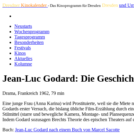
Dresdner
Kinokalender
Dresden
und Um
- Das Kinoprogramm für Dresden
Neustarts
Wochenprogramm
Tagesprogramm
Besonderheiten
Festivals
Kinos
Aktuelles
Kolumne
Jean-Luc Godard: Die Geschich
Drama, Frankreich 1962, 79 min
Eine junge Frau (Anna Karina) wird Prostituierte, weil sie die Miete 
Godards erster Versuch, die bislang übliche Film-Erzählung durch ei
Stilmittel (starre und bewegliche Kamera, Montage- und Plansequenze
Indem Godard sozusagen Brechts Theorie des epischen Theaters auf de
Buch:
Jean-Luc Godard nach einem Buch von Marcel Sacotte