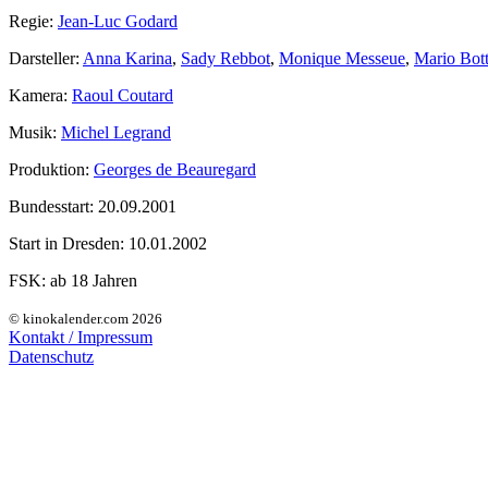
Regie:
Jean-Luc Godard
Darsteller:
Anna Karina
,
Sady Rebbot
,
Monique Messeue
,
Mario Bott
Kamera:
Raoul Coutard
Musik:
Michel Legrand
Produktion:
Georges de Beauregard
Bundesstart:
20.09.2001
Start in Dresden:
10.01.2002
FSK:
ab 18 Jahren
© kinokalender.com 2026
Kontakt / Impressum
Datenschutz