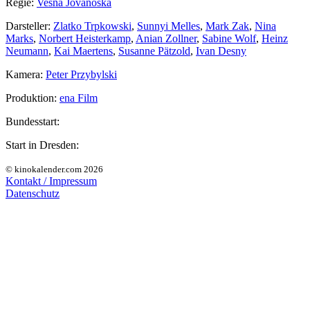
Regie:
Vesna Jovanoska
Darsteller:
Zlatko Trpkowski
,
Sunnyi Melles
,
Mark Zak
,
Nina
Marks
,
Norbert Heisterkamp
,
Anian Zollner
,
Sabine Wolf
,
Heinz
Neumann
,
Kai Maertens
,
Susanne Pätzold
,
Ivan Desny
Kamera:
Peter Przybylski
Produktion:
ena Film
Bundesstart:
Start in Dresden:
© kinokalender.com 2026
Kontakt / Impressum
Datenschutz