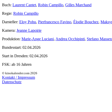
Buch:
Laurent Cantet
,
Robin Campillo
,
Gilles Marchand
Regie:
Robin Campillo
Darsteller:
Eloy Pohu
,
Pierfrancesco Favino
,
Élodie Bouchez
,
Maksym
Kamera:
Jeanne Lapoirie
Produktion:
Marie-Ange Luciani
,
Andrea Occhipinti
,
Stefano Massen
Bundesstart:
02.04.2026
Start in Dresden:
02.04.2026
FSK:
ab 16 Jahren
© kinokalender.com 2026
Kontakt / Impressum
Datenschutz