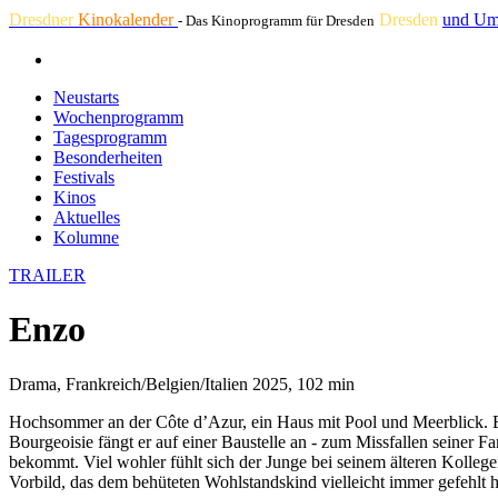
Dresdner
Kinokalender
Dresden
und Um
- Das Kinoprogramm für Dresden
Neustarts
Wochenprogramm
Tagesprogramm
Besonderheiten
Festivals
Kinos
Aktuelles
Kolumne
TRAILER
Enzo
Drama, Frankreich/Belgien/Italien 2025, 102 min
Hochsommer an der Côte d’Azur, ein Haus mit Pool und Meerblick. Eig
Bourgeoisie fängt er auf einer Baustelle an - zum Missfallen seiner 
bekommt. Viel wohler fühlt sich der Junge bei seinem älteren Kolleg
Vorbild, das dem behüteten Wohlstandskind vielleicht immer gefehlt