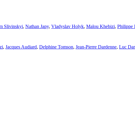
 Slivinskyi
,
Nathan Japy
,
Vladyslav Holyk
,
Malou Khebizi
,
Philippe 
zi
,
Jacques Audiard
,
Delphine Tomson
,
Jean-Pierre Dardenne
,
Luc Da