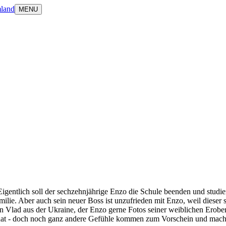
land
MENU
entlich soll der sechzehnjährige Enzo die Schule beenden und studieren
Familie. Aber auch sein neuer Boss ist unzufrieden mit Enzo, weil dies
en Vlad aus der Ukraine, der Enzo gerne Fotos seiner weiblichen Erobe
 hat - doch noch ganz andere Gefühle kommen zum Vorschein und machen