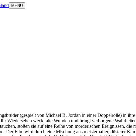
land
MENU
gsbrüder (gespielt von Michael B. Jordan in einer Doppelrolle) in ih
t. Ihr Wiedersehen weckt alte Wunden und bringt verborgene Wahrheite
eintauchen, stoßen sie auf eine Reihe von mörderischen Ereignissen, die
wird. Der Film wird durch eine Mischung aus meisterhafter, düsterer Ka