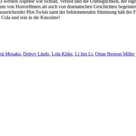
 werden Aspekte wie Schuld, Verlust und die Unmöglichkeit, der eig
 Fans von Horrorfilmen als auch von dramatischen Geschichten begeister
 ausreichender Plot-Twists samt der beklemmenden Stimmung hält der Fil
Cola und rein in die Kinositze!
mi Mosaku
,
Delroy Lindo
,
Lola Kirke
,
Li Jun Li
,
Omar Benson Miller