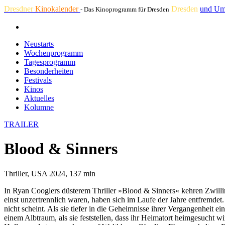
Dresdner
Kinokalender
Dresden
und Um
- Das Kinoprogramm für Dresden
Neustarts
Wochenprogramm
Tagesprogramm
Besonderheiten
Festivals
Kinos
Aktuelles
Kolumne
TRAILER
Blood & Sinners
Thriller, USA 2024, 137 min
In Ryan Cooglers düsterem Thriller »Blood & Sinners« kehren Zwillin
einst unzertrennlich waren, haben sich im Laufe der Jahre entfremde
nicht scheint. Als sie tiefer in die Geheimnisse ihrer Vergangenheit 
einem Albtraum, als sie feststellen, dass ihr Heimatort heimgesucht 