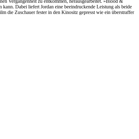
enen Vergangenheit zu entkommen, herausgearbeitet. »Blood &
n kann. Dabei liefert Jordan eine beeindruckende Leistung als beide
m die Zuschauer fester in den Kinositz gepresst wie ein überstraffer