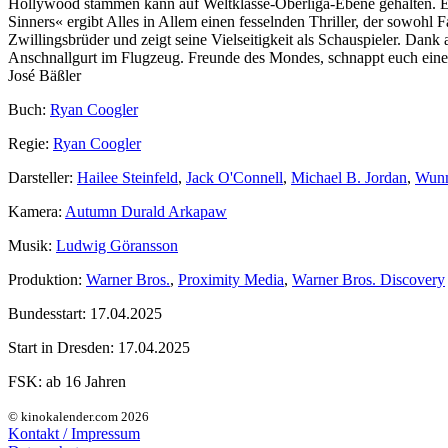
Hollywood stammen kann auf Weltklasse-Oberliga-Ebene gehalten. Es
Sinners« ergibt Alles in Allem einen fesselnden Thriller, der sowohl
Zwillingsbrüder und zeigt seine Vielseitigkeit als Schauspieler. Dank
Anschnallgurt im Flugzeug. Freunde des Mondes, schnappt euch eine 
José Bäßler
Buch:
Ryan Coogler
Regie:
Ryan Coogler
Darsteller:
Hailee Steinfeld
,
Jack O'Connell
,
Michael B. Jordan
,
Wun
Kamera:
Autumn Durald Arkapaw
Musik:
Ludwig Göransson
Produktion:
Warner Bros.
,
Proximity Media
,
Warner Bros. Discovery
Bundesstart:
17.04.2025
Start in Dresden:
17.04.2025
FSK:
ab 16 Jahren
© kinokalender.com 2026
Kontakt / Impressum