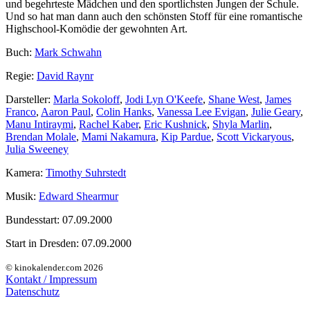
und begehrteste Mädchen und den sportlichsten Jungen der Schule.
Und so hat man dann auch den schönsten Stoff für eine romantische
Highschool-Komödie der gewohnten Art.
Buch:
Mark Schwahn
Regie:
David Raynr
Darsteller:
Marla Sokoloff
,
Jodi Lyn O'Keefe
,
Shane West
,
James
Franco
,
Aaron Paul
,
Colin Hanks
,
Vanessa Lee Evigan
,
Julie Geary
,
Manu Intiraymi
,
Rachel Kaber
,
Eric Kushnick
,
Shyla Marlin
,
Brendan Molale
,
Mami Nakamura
,
Kip Pardue
,
Scott Vickaryous
,
Julia Sweeney
Kamera:
Timothy Suhrstedt
Musik:
Edward Shearmur
Bundesstart:
07.09.2000
Start in Dresden:
07.09.2000
© kinokalender.com 2026
Kontakt / Impressum
Datenschutz