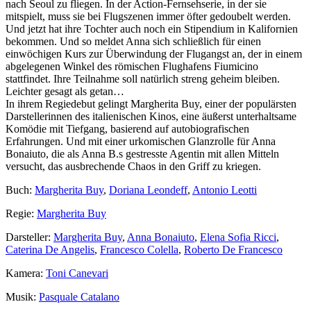
nach Seoul zu fliegen. In der Action-Fernsehserie, in der sie
mitspielt, muss sie bei Flugszenen immer öfter gedoubelt werden.
Und jetzt hat ihre Tochter auch noch ein Stipendium in Kalifornien
bekommen. Und so meldet Anna sich schließlich für einen
einwöchigen Kurs zur Überwindung der Flugangst an, der in einem
abgelegenen Winkel des römischen Flughafens Fiumicino
stattfindet. Ihre Teilnahme soll natürlich streng geheim bleiben.
Leichter gesagt als getan…
In ihrem Regiedebut gelingt Margherita Buy, einer der populärsten
Darstellerinnen des italienischen Kinos, eine äußerst unterhaltsame
Komödie mit Tiefgang, basierend auf autobiografischen
Erfahrungen. Und mit einer urkomischen Glanzrolle für Anna
Bonaiuto, die als Anna B.s gestresste Agentin mit allen Mitteln
versucht, das ausbrechende Chaos in den Griff zu kriegen.
Buch:
Margherita Buy
,
Doriana Leondeff
,
Antonio Leotti
Regie:
Margherita Buy
Darsteller:
Margherita Buy
,
Anna Bonaiuto
,
Elena Sofia Ricci
,
Caterina De Angelis
,
Francesco Colella
,
Roberto De Francesco
Kamera:
Toni Canevari
Musik:
Pasquale Catalano