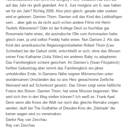
auf das Jahr nix groß geändert. Am 6. Juni morgens um 6, was haben
wir für ein Jahr? Richtig 2006. Also jetzt gleich, gerade oder soeben
wird er geboren: Damien Thorn. Damien soll das Kind des Leibhaftigen
sein… aber gab es da nicht auch schon andere Filme mit Herrn
Teufels Wänsterrei? Oder ist der Kollege Devil so fruchtbar gar.
Rosemarie hatte eines, die australische Olle vom Astronauten hatte
gleich zwei, ja und selbst Freddy hatte einen. Nun Damien 2. Als das
Kind des amerikanische Regierungsmitarbeiter Robert Thorn (Liev
Schreiber) bei der Geburt stirbt, entschließt er sich, ohne das Wissen
seiner Frau Katharine (Julia Stiles) ein anderes Baby zu adoptieren.
Das Familienglück scheint gesichert. An Damien’s (Sean Fitzpatrick)
fünften Geburtstag aber nimmt das Familienglück ein jähes
unholdvolles Ende. In Damiens Nähe segnen Mitmenschen unter
wundersamen Umständen das so ans Herz gewachsene Zeitliche.
Niemand wird auf Schonkost gesetzt. Das Omen zeigt seine häßliche
Fratze des Bösen: Damien Thorn, hat seine Mission begonnen. Wer
wird sich ihm in den Weg stellen können? Ich weiß es: Frank Apel.
Denn wenn alle Kinos der Welt nur noch das gleiche Remake zeigen
werden, läuft bei The Godfather of Dresden-Kino die „Sibiriade“ die
keiner wagen wird zu verremaken.
Danke Ray van Zeschau
Ray van Zeschau