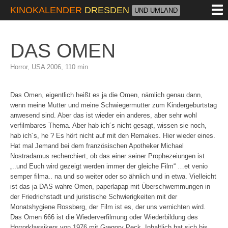
M
KINOKALENDER
DRESDEN
UND UMLAND
DAS OMEN
Horror, USA 2006, 110 min
Das Omen, eigentlich heißt es ja die Omen, nämlich genau dann,
wenn meine Mutter und meine Schwiegermutter zum Kindergeburtstag
anwesend sind. Aber das ist wieder ein anderes, aber sehr wohl
verfilmbares Thema. Aber hab ich´s nicht gesagt, wissen sie noch,
hab ich´s, he ? Es hört nicht auf mit den Remakes. Hier wieder eines.
Hat mal Jemand bei dem französischen Apotheker Michael
Nostradamus recherchiert, ob das einer seiner Prophezeiungen ist
„..und Euch wird gezeigt werden immer der gleiche Film“ …et venio
semper filma.. na und so weiter oder so ähnlich und in etwa. Vielleicht
ist das ja DAS wahre Omen, paperlapap mit Überschwemmungen in
der Friedrichstadt und juristische Schwierigkeiten mit der
Monatshygiene Rossberg, der Film ist es, der uns vernichten wird.
Das Omen 666 ist die Wiederverfilmung oder Wiederbildung des
Horrorklassikers von 1976 mit Gregory Peck. Inhaltlich hat sich bis