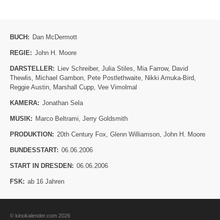
BUCH:
Dan McDermott
REGIE:
John H. Moore
DARSTELLER:
Liev Schreiber
,
Julia Stiles
,
Mia Farrow
,
David
Thewlis
,
Michael Gambon
,
Pete Postlethwaite
,
Nikki Amuka-Bird
,
Reggie Austin
,
Marshall Cupp
,
Vee Vimolmal
KAMERA:
Jonathan Sela
MUSIK:
Marco Beltrami
,
Jerry Goldsmith
PRODUKTION:
20th Century Fox
,
Glenn Williamson
,
John H. Moore
BUNDESSTART:
06.06.2006
START IN DRESDEN:
06.06.2006
FSK:
ab 16 Jahren
© kinokalender.com 2026