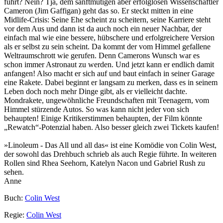
führt? Nein? Tja, dem sanftmütigen aber erfolglosen Wissenschaftler
Cameron (Jim Gaffigan) geht das so. Er steckt mitten in eine
Midlife-Crisis: Seine Ehe scheint zu scheitern, seine Karriere steht
vor dem Aus und dann ist da auch noch ein neuer Nachbar, der
einfach mal wie eine bessere, hübschere und erfolgreichere Version
als er selbst zu sein scheint. Da kommt der vom Himmel gefallene
Weltraumschrott wie gerufen. Denn Camerons Wunsch war es
schon immer Astronaut zu werden. Und jetzt kann er endlich damit
anfangen! Also macht er sich auf und baut einfach in seiner Garage
eine Rakete. Dabei beginnt er langsam zu merken, dass es in seinem
Leben doch noch mehr Dinge gibt, als er vielleicht dachte.
Mondrakete, ungewöhnliche Freundschaften mit Teenagern, vom
Himmel stürzende Autos. So was kann nicht jeder von sich
behaupten! Einige Kritikerstimmen behaupten, der Film könnte
„Rewatch“-Potenzial haben. Also besser gleich zwei Tickets kaufen!
»Linoleum - Das All und all das« ist eine Komödie von Colin West,
der sowohl das Drehbuch schrieb als auch Regie führte. In weiteren
Rollen sind Rhea Seehorn, Katelyn Nacon und Gabriel Rush zu
sehen.
Anne
Buch:
Colin West
Regie:
Colin West