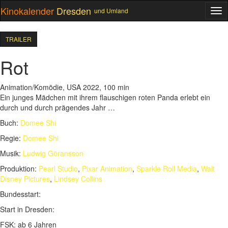
Kinokalender
Dresden
und Umland
ME
TRAILER
Rot
Animation/Komödie, USA 2022, 100 min
Ein junges Mädchen mit ihrem flauschigen roten Panda erlebt ein
durch und durch prägendes Jahr …
Buch:
Domee Shi
Regie:
Domee Shi
Musik:
Ludwig Göransson
Produktion:
Pearl Studio
,
Pixar Animation
,
Sparkle Roll Media
,
Walt
Disney Pictures
,
Lindsey Collins
Bundesstart:
Start in Dresden:
FSK:
ab 6 Jahren