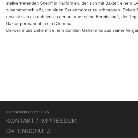
stellvertretenden Sheriff in Kalifornien, der sich mit Baxter, einem 
zusammenschließt, um einen Serienmörder zu schnappen. Dekes Spü
erweist sich als unheimlich genau, aber seine Bereitschaft, die Re
Baxter permanent in ein Dilemma.
Derweil muss Deke mit einem dunklen Geheimnis aus seiner Vergan
© kinokalender.com 2026
KONTAKT / IMPRESSUM
DATENSCHUTZ