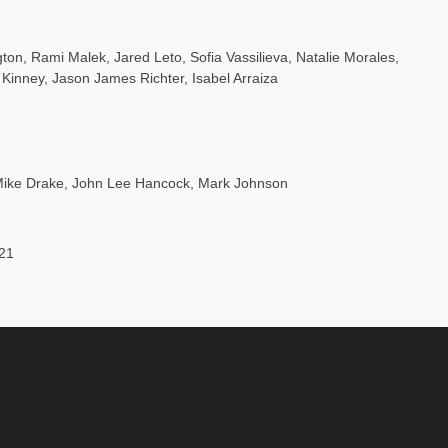
gton
,
Rami Malek
,
Jared Leto
,
Sofia Vassilieva
,
Natalie Morales
,
 Kinney
,
Jason James Richter
,
Isabel Arraiza
ike Drake
,
John Lee Hancock
,
Mark Johnson
21