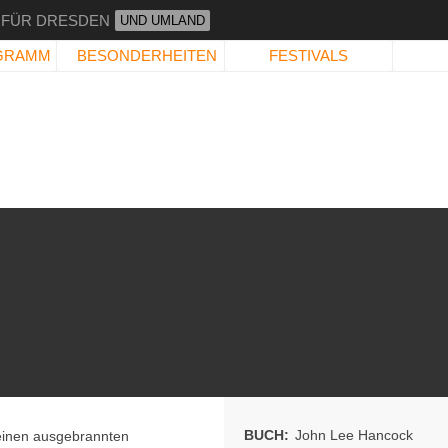
 FÜR DRESDEN
UND UMLAND
GRAMM
BESONDERHEITEN
FESTIVALS
BUCH:
John Lee Hancock
einen ausgebrannten