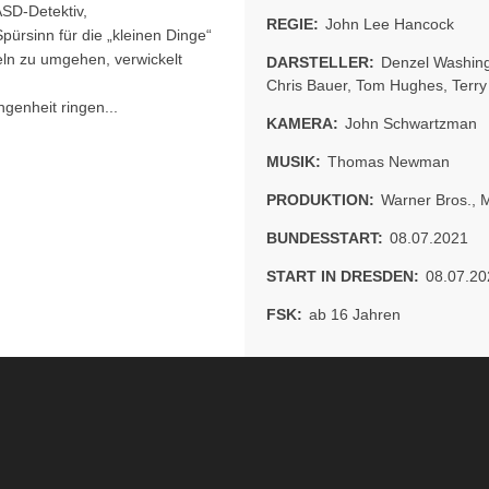
LASD-Detektiv,
REGIE:
John Lee Hancock
rsinn für die „kleinen Dinge“
geln zu umgehen, verwickelt
DARSTELLER:
Denzel Washin
Chris Bauer
,
Tom Hughes
,
Terry
genheit ringen...
KAMERA:
John Schwartzman
MUSIK:
Thomas Newman
PRODUKTION:
Warner Bros.
,
M
BUNDESSTART:
08.07.2021
START IN DRESDEN:
08.07.20
FSK:
ab 16 Jahren