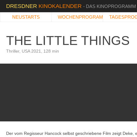
DRESDNER
KINOKALENDER
- DAS KINOPROGRAMM
NEUSTARTS
WOCHENPROGRAMM
TAGESPRO
THE LITTLE THINGS
Thriller, USA 2021, 128 min
Der vom Regisseur Hancock selbst geschriebene Film zeigt Deke, 